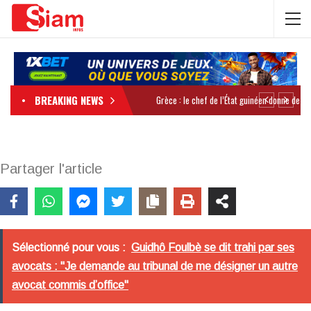
BREAKING NEWS
Partager l'article
Sélectionné pour vous :
Guidhô Foulbè se dit trahi par ses
avocats : "Je demande au tribunal de me désigner un autre
avocat commis d’office"