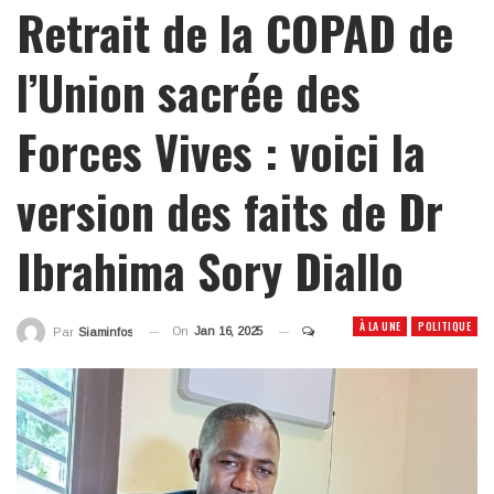
Retrait de la COPAD de
l’Union sacrée des
Forces Vives : voici la
version des faits de Dr
Ibrahima Sory Diallo
À LA UNE
POLITIQUE
On
Jan 16, 2025
Par
Siaminfos