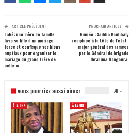
ARTICLE PRÉCÉDENT
PROCHAIN ARTICLE
Labé: une mère de famille
Guinée : Sadiba Koulibaly
livre sa fille à un mariage
remplacé à la tête de l’état-
forcé et confisque ses biens
major général des armées
nuptiaux pour organiser le
par le Général de brigade
mariage du grand frère de
Ibrahima Bangoura
celle-ci
vous pourriez aussi aimer
All
À LA UNE
À LA UNE