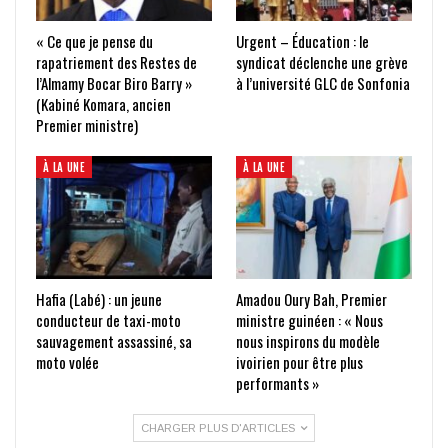
« Ce que je pense du
Urgent – Éducation : le
rapatriement des Restes de
syndicat déclenche une grève
l’Almamy Bocar Biro Barry »
à l’université GLC de Sonfonia
(Kabiné Komara, ancien
Premier ministre)
À LA UNE
À LA UNE
Hafia (Labé) : un jeune
Amadou Oury Bah, Premier
conducteur de taxi-moto
ministre guinéen : « Nous
sauvagement assassiné, sa
nous inspirons du modèle
moto volée
ivoirien pour être plus
performants »
CHARGER PLUS D'ARTICLES