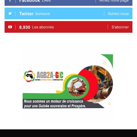
Twitter
Suiveurs
Suivez-nous
8,930
Les abonnés
S'abonner