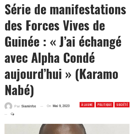
Série de manifestations
des Forces Vives de
Guinée : « J’ai échangé
avec Alpha Condé
aujourd’hui » (Karamo
Nabé)
À LA UNE
POLITIQUE
SOCIÉTÉ
On
Mai 9, 2023
Par
Siaminfos