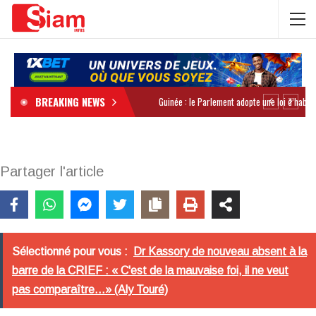
BREAKING NEWS
Partager l'article
Sélectionné pour vous :
Dr Kassory de nouveau absent à la
barre de la CRIEF : « C'est de la mauvaise foi, il ne veut
pas comparaître...» (Aly Touré)