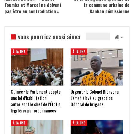
Toumba et Marcel ne doivent
la commune urbaine de
pas être en contradiction »
Kankan démissionne
vous pourriez aussi aimer
All
À LA UNE
À LA UNE
Guinée : le Parlement adopte
Urgent : le Colonel Bienvenu
une loi d’habilitation
Lamah élevé au grade de
autorisant le chef de l’État à
Général de brigade
légiférer par ordonnances
À LA UNE
À LA UNE