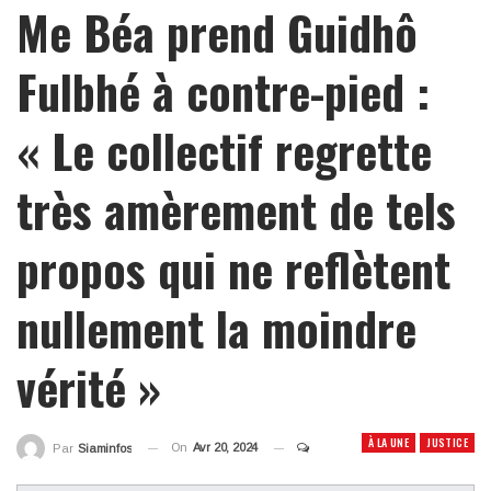
Me Béa prend Guidhô
Fulbhé à contre-pied :
« Le collectif regrette
très amèrement de tels
propos qui ne reflètent
nullement la moindre
vérité »
À LA UNE
JUSTICE
On
Avr 20, 2024
Par
Siaminfos