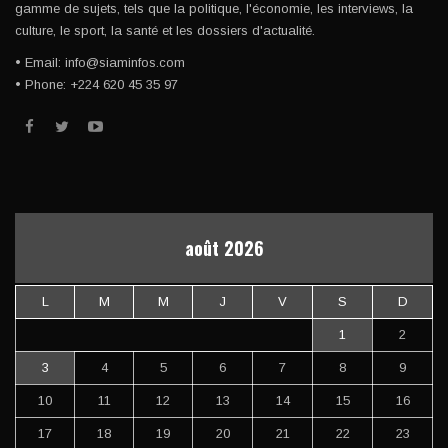
gamme de sujets, tels que la politique, l'économie, les interviews, la
culture, le sport, la santé et les dossiers d'actualité.
• Email: info@siaminfos.com
• Phone: +224 620 45 35 97
août 2026
L
M
M
J
V
S
D
1
2
3
4
5
6
7
8
9
10
11
12
13
14
15
16
17
18
19
20
21
22
23