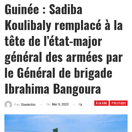
Guinée : Sadiba
Koulibaly remplacé à la
tête de l’état-major
général des armées par
le Général de brigade
Ibrahima Bangoura
À LA UNE
POLITIQUE
On
Mai 9, 2023
Par
Siaminfos