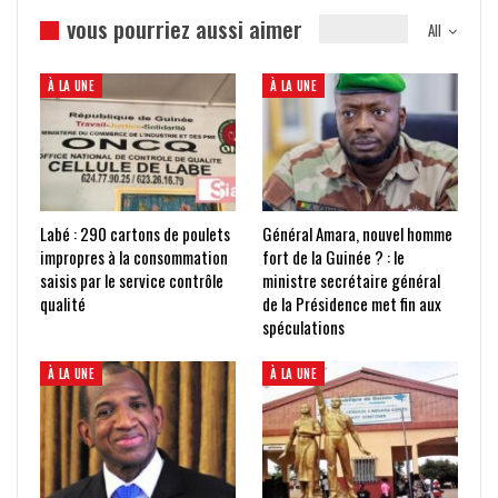
vous pourriez aussi aimer
All
À LA UNE
À LA UNE
Labé : 290 cartons de poulets
Général Amara, nouvel homme
impropres à la consommation
fort de la Guinée ? : le
saisis par le service contrôle
ministre secrétaire général
qualité
de la Présidence met fin aux
spéculations
À LA UNE
À LA UNE