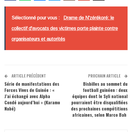
Sélectionné pour vous :
Drame de N'zérékoré: le
collectif d'avocats des victimes porte plainte contre
organisateurs et autorités
ARTICLE PRÉCÉDENT
PROCHAIN ARTICLE
Série de manifestations des
Bisbilles au sommet du
Forces Vives de Guinée : «
football guinéen : deux
J’ai échangé avec Alpha
équipes dont le Syli national
Condé aujourd’hui » (Karamo
pourraient être disqualifiées
Nabé)
des prochaines compétitions
africaines, selon Marco Bah