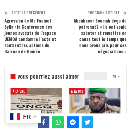
ARTICLE PRÉCÉDENT
PROCHAIN ARTICLE
Agression de Me Facinet
Aboubacar Soumah déçu du
Sylla : la Conférence des
patronat? « Ils ont voulu
jeunes avocats de l’espace
saboter et remettre en
UEMOA condamne l’acte et
cause tout le temps que
soutient les actions du
nous avons pris pour ces
Barreau de Guinée
négociations »
vous pourriez aussi aimer
All
À LA UNE
À LA UNE
FR
Labé : 290 cartons de poulets
Général Amara, nouvel homme