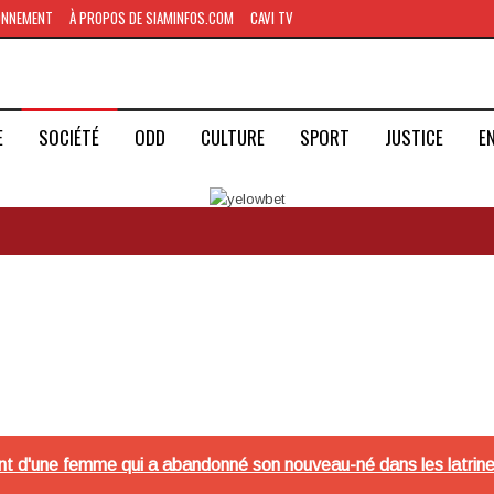
ONNEMENT
À PROPOS DE SIAMINFOS.COM
CAVI TV
E
SOCIÉTÉ
ODD
CULTURE
SPORT
JUSTICE
E
sant d'une femme qui a abandonné son nouveau-né dans les latri