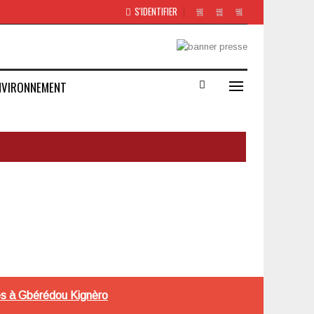
S'IDENTIFIER
NVIRONNEMENT
nes à Gbérédou Kignèro