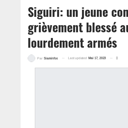
Siguiri: un jeune co
grièvement blessé a
lourdement armés
Last updated
Mai 17, 2023
Par
Siaminfos