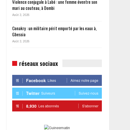
Violence conjugale à Labé : une femme éventre son
mari au couteau, à Dombi
Août 3, 2026
Conakry : un militaire périt emporté par les eaux à,
Gbessia
Août 3, 2026
réseaux sociaux
Facebook
Likes
Aimez notre page
Twitter
Suiveurs
Suivez-nous
8,930
Les abonnés
S'abonner