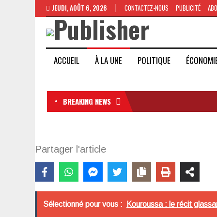
JEUDI, AOÛT 6, 2026
CONTACTEZ-NOUS
PUBLICITÉ
AB
ACCUEIL
À LA UNE
POLITIQUE
ÉCONOMI
BREAKING NEWS
Partager l'article
Sélectionné pour vous :
Kouroussa : le récit glas