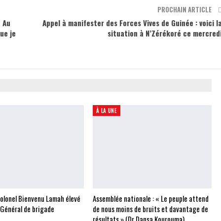
PROCHAIN ARTICLE
« Au
Appel à manifester des Forces Vives de Guinée : voici l
ue je
situation à N’Zérékoré ce mercred
À LA UNE
Colonel Bienvenu Lamah élevé
Assemblée nationale : « Le peuple attend
 Général de brigade
de nous moins de bruits et davantage de
résultats » (Dr Dansa Kourouma)