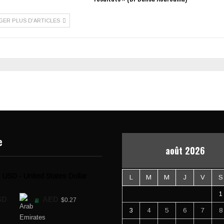
GER PLUS D'ARTICLES
e
août 2026
USD - United States Dollar
L
M
M
J
V
S
1
SD
AED
$0.27
3
4
5
6
7
8