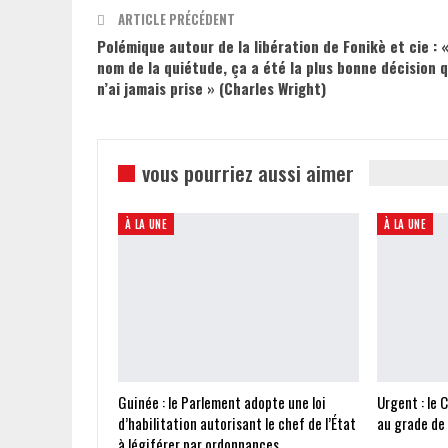
ARTICLE PRÉCÉDENT
Polémique autour de la libération de Fonikè et cie : 
nom de la quiétude, ça a été la plus bonne décision q
n’ai jamais prise » (Charles Wright)
vous pourriez aussi aimer
À LA UNE
À LA UNE
Guinée : le Parlement adopte une loi
Urgent : le 
d’habilitation autorisant le chef de l’État
au grade de
à légiférer par ordonnances