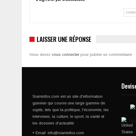
CHAR
LAISSER UNE RÉPONSE
Vous devez
vous connecter
pour publier un commentaire.
Devis
Siaminfos.com est un site d'information
guinéen qui couvre une large gamme de
sujets, tels que la politique, l'économie, les
interviews, la culture, le sport, la santé et
U
les dossiers d'actualité.
• Email: info@siaminfos.com