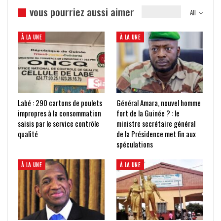
vous pourriez aussi aimer
All
À LA UNE
À LA UNE
Labé : 290 cartons de poulets
Général Amara, nouvel homme
impropres à la consommation
fort de la Guinée ? : le
saisis par le service contrôle
ministre secrétaire général
qualité
de la Présidence met fin aux
spéculations
À LA UNE
À LA UNE