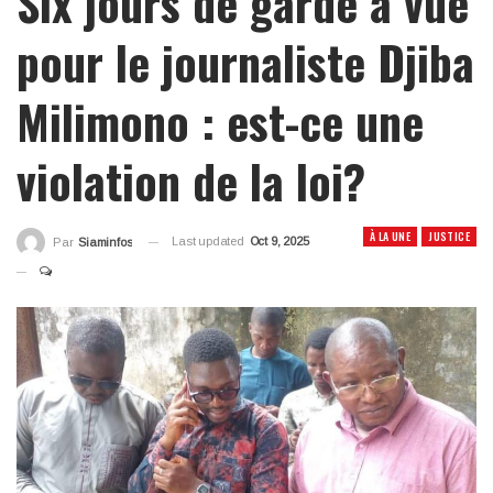
Six jours de garde à vue
pour le journaliste Djiba
Milimono : est-ce une
violation de la loi?
À LA UNE
JUSTICE
Last updated
Oct 9, 2025
Par
Siaminfos