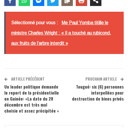
Sélectionné pour vous :
Me Paul Yomba titille le
ministre Charles Wright : « Il a touché au rubicond,
aux fruits de l’arbre interdit »
ARTICLE PRÉCÉDENT
PROCHAIN ARTICLE
Un leader politique demande
Tougué: six (6) personnes
le report de la présidentielle
interpellées pour
en Guinée: «La date du 28
destruction de biens privés
décembre est très mal
choisie et assez précipitée »