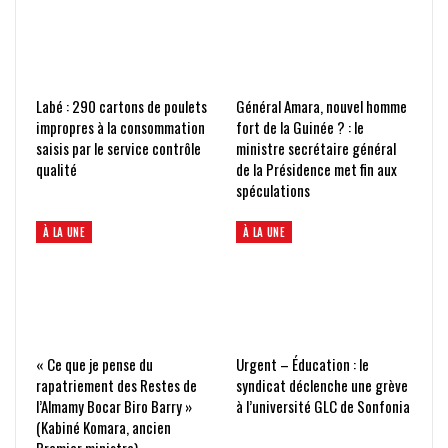
Labé : 290 cartons de poulets
Général Amara, nouvel homme
impropres à la consommation
fort de la Guinée ? : le
saisis par le service contrôle
ministre secrétaire général
qualité
de la Présidence met fin aux
spéculations
À LA UNE
À LA UNE
« Ce que je pense du
Urgent – Éducation : le
rapatriement des Restes de
syndicat déclenche une grève
l’Almamy Bocar Biro Barry »
à l’université GLC de Sonfonia
(Kabiné Komara, ancien
Premier ministre)