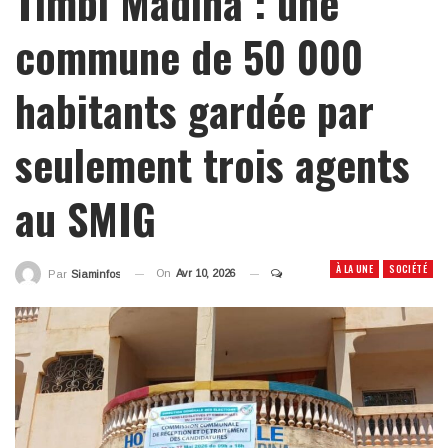
Timbi Madina : une
commune de 50 000
habitants gardée par
seulement trois agents
au SMIG
À LA UNE
SOCIÉTÉ
On
Avr 10, 2026
Par
Siaminfos