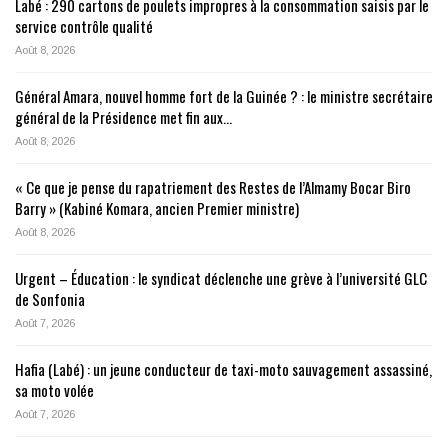
Labé : 290 cartons de poulets impropres à la consommation saisis par le
service contrôle qualité
Août 8, 2026
Général Amara, nouvel homme fort de la Guinée ? : le ministre secrétaire
général de la Présidence met fin aux…
Août 8, 2026
« Ce que je pense du rapatriement des Restes de l’Almamy Bocar Biro
Barry » (Kabiné Komara, ancien Premier ministre)
Août 8, 2026
Urgent – Éducation : le syndicat déclenche une grève à l’université GLC
de Sonfonia
Août 7, 2026
Hafia (Labé) : un jeune conducteur de taxi-moto sauvagement assassiné,
sa moto volée
Août 7, 2026