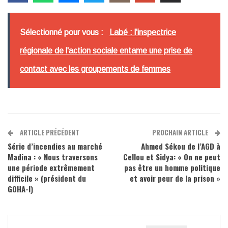
Sélectionné pour vous :
Labé : l'inspectrice
régionale de l'action sociale entame une prise de
contact avec les groupements de femmes
ARTICLE PRÉCÉDENT
PROCHAIN ARTICLE
Série d’incendies au marché
Ahmed Sékou de l’AGD à
Madina : « Nous traversons
Cellou et Sidya: « On ne peut
une période extrêmement
pas être un homme politique
difficile » (président du
et avoir peur de la prison »
GOHA-I)