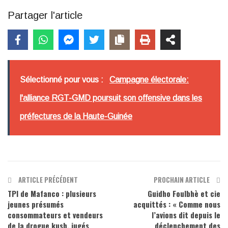
Partager l'article
Sélectionné pour vous :
Campagne électorale:
l'alliance RGT-GMD poursuit son offensive dans les
préfectures de la Haute-Guinée
ARTICLE PRÉCÉDENT
PROCHAIN ARTICLE
TPI de Mafanco : plusieurs
Guidho Foulbhè et cie
jeunes présumés
acquittés : « Comme nous
consommateurs et vendeurs
l’avions dit depuis le
de la drogue kush, jugés
déclenchement des