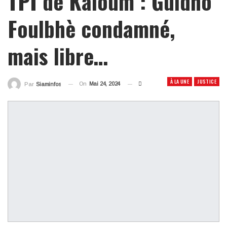
TPI de Kaloum : Guidho
Foulbhè condamné,
mais libre…
À LA UNE
JUSTICE
On
Mai 24, 2024
Par
Siaminfos