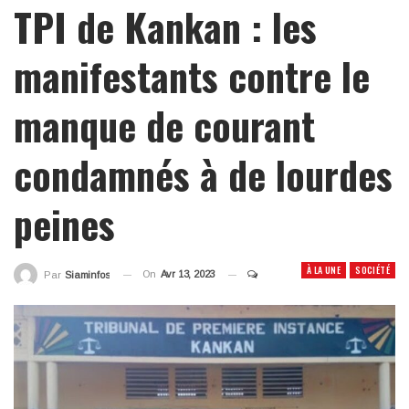
TPI de Kankan : les
manifestants contre le
manque de courant
condamnés à de lourdes
peines
À LA UNE
SOCIÉTÉ
On
Avr 13, 2023
Par
Siaminfos