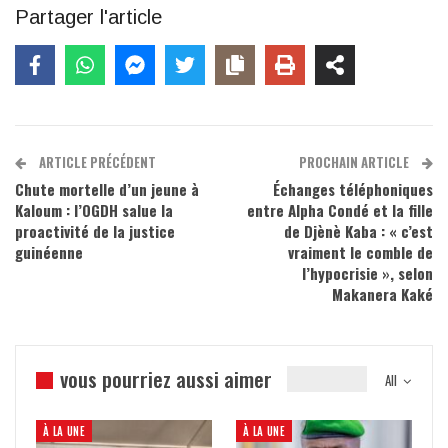
Partager l'article
ARTICLE PRÉCÉDENT
PROCHAIN ARTICLE
Chute mortelle d’un jeune à
Échanges téléphoniques
Kaloum : l’OGDH salue la
entre Alpha Condé et la fille
proactivité de la justice
de Djènè Kaba : « c’est
guinéenne
vraiment le comble de
l’hypocrisie », selon
Makanera Kaké
vous pourriez aussi aimer
All
À LA UNE
À LA UNE