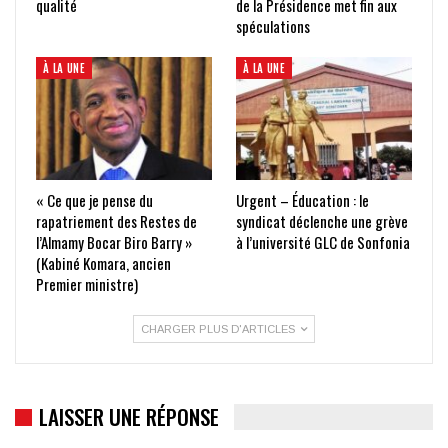
qualité
de la Présidence met fin aux
spéculations
À LA UNE
À LA UNE
« Ce que je pense du
Urgent – Éducation : le
rapatriement des Restes de
syndicat déclenche une grève
l’Almamy Bocar Biro Barry »
à l’université GLC de Sonfonia
(Kabiné Komara, ancien
Premier ministre)
CHARGER PLUS D'ARTICLES
LAISSER UNE RÉPONSE