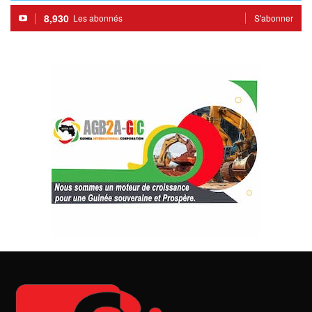
8,930
Les abonnés
S'abonner