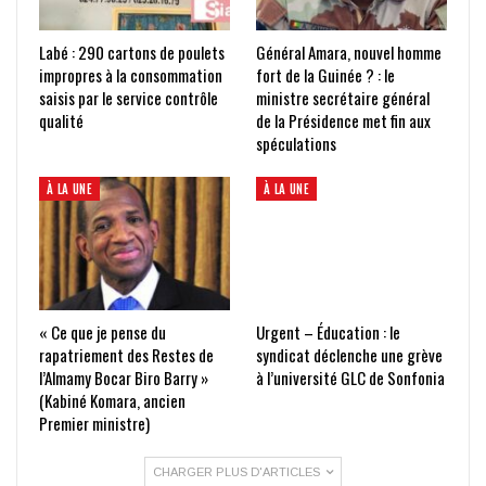
Labé : 290 cartons de poulets
Général Amara, nouvel homme
impropres à la consommation
fort de la Guinée ? : le
saisis par le service contrôle
ministre secrétaire général
qualité
de la Présidence met fin aux
spéculations
À LA UNE
À LA UNE
« Ce que je pense du
Urgent – Éducation : le
rapatriement des Restes de
syndicat déclenche une grève
l’Almamy Bocar Biro Barry »
à l’université GLC de Sonfonia
(Kabiné Komara, ancien
Premier ministre)
CHARGER PLUS D'ARTICLES