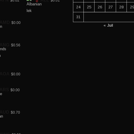
$0.02
$0.01
24
25
26
27
28
2
31
AMD
$0.00
« Juil
ANG
$0.56
AOA
$0.00
ARS
$0.00
AUD
$0.70