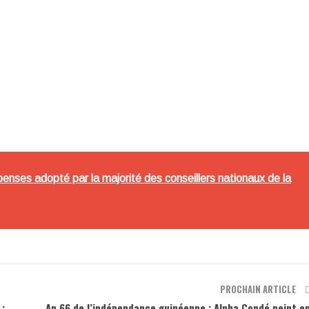
m
penses adopté par la majorité des conseillers nationaux de la
PROCHAIN ARTICLE
:
An 66 de l’indépendance guinéenne : Alpha Condé peint e