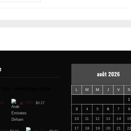
e
août 2026
USD - United States Dollar
L
M
M
J
V
S
1
SD
AED
$0.27
3
4
5
6
7
8
10
11
12
13
14
1
17
18
19
20
21
2
AFN
ALL