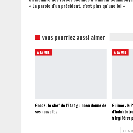
« La parole d’un président, c’est plus qu’une loi »
vous pourriez aussi aimer
À LA UNE
À LA UNE
Grèce : le chef de l’État guinéen donne de
Guinée : le 
ses nouvelles
d’habilitati
à légiférer
CHAR