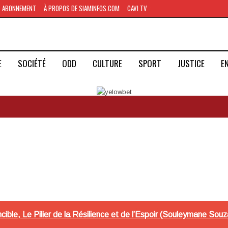
ABONNEMENT
À PROPOS DE SIAMINFOS.COM
CAVI TV
E
SOCIÉTÉ
ODD
CULTURE
SPORT
JUSTICE
E
vincible, Le Pilier de la Résilience et de l’Espoir (Souleymane So