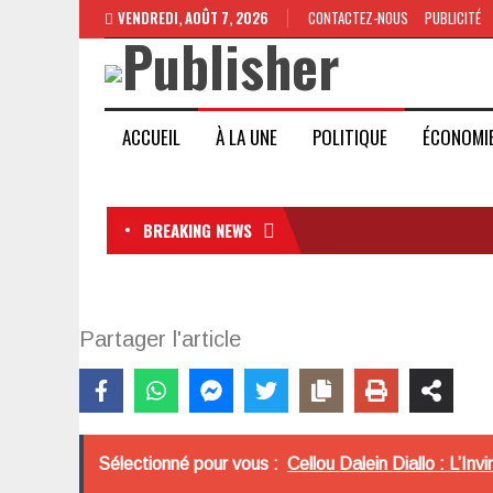
VENDREDI, AOÛT 7, 2026
CONTACTEZ-NOUS
PUBLICITÉ
ACCUEIL
À LA UNE
POLITIQUE
ÉCONOMI
BREAKING NEWS
Partager l'article
Sélectionné pour vous :
Cellou Dalein Diallo : L’In