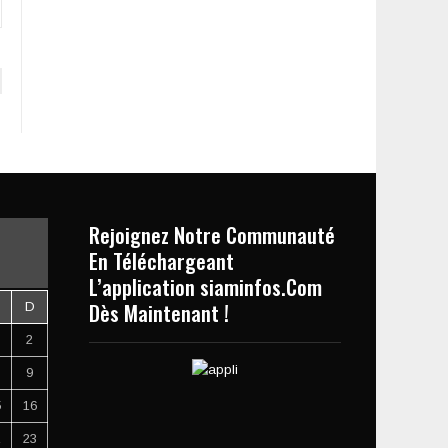
Rejoignez Notre Communauté
En Téléchargeant
L’application siaminfos.Com
Dès Maintenant !
D
2
9
5
16
2
23