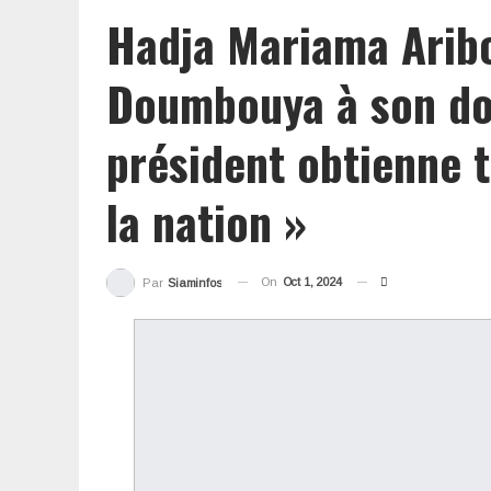
Hadja Mariama Aribot
Doumbouya à son dom
président obtienne t
la nation »
On
Oct 1, 2024
Par
Siaminfos