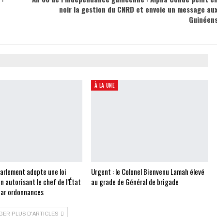
noir la gestion du CNRD et envoie un message au
Guinéen
À LA UNE
Parlement adopte une loi
Urgent : le Colonel Bienvenu Lamah élevé
on autorisant le chef de l’État
au grade de Général de brigade
 par ordonnances
GER PLUS D'ARTICLES