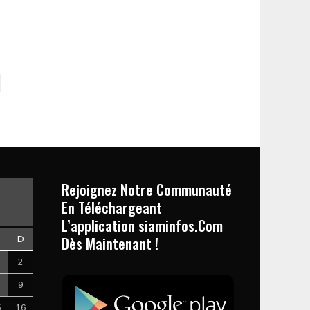
Rejoignez Notre Communauté
En Téléchargeant
L’application siaminfos.Com
Dès Maintenant !
D
2
9
5
16