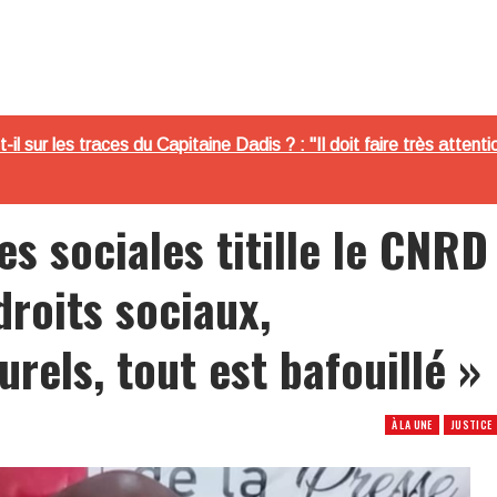
 sur les traces du Capitaine Dadis ? : "Il doit faire très attenti
s sociales titille le CNRD
droits sociaux,
rels, tout est bafouillé »
À LA UNE
JUSTICE