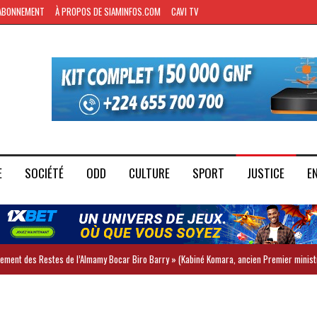
ABONNEMENT
À PROPOS DE SIAMINFOS.COM
CAVI TV
E
SOCIÉTÉ
ODD
CULTURE
SPORT
JUSTICE
E
iement des Restes de l’Almamy Bocar Biro Barry » (Kabiné Komara, ancien Premier minist