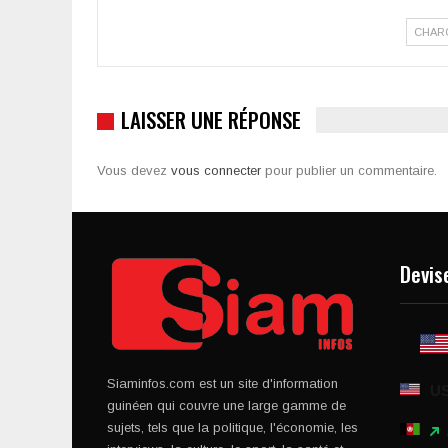
CHAR
LAISSER UNE RÉPONSE
Vous devez
vous connecter
pour publier un commentaire.
Devis
Siaminfos.com est un site d'information
U
guinéen qui couvre une large gamme de
sujets, tels que la politique, l'économie, les