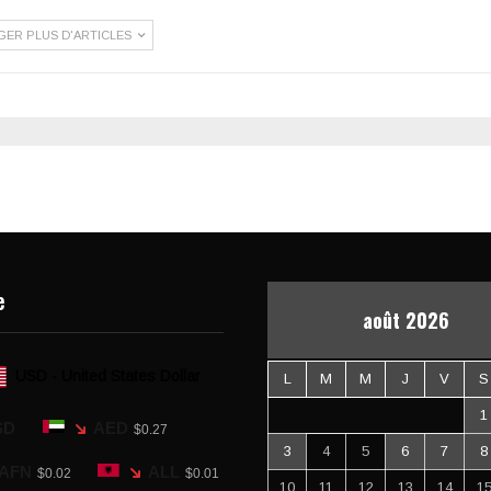
GER PLUS D'ARTICLES
e
août 2026
USD - United States Dollar
L
M
M
J
V
S
1
SD
AED
$0.27
3
4
5
6
7
8
AFN
ALL
$0.02
$0.01
10
11
12
13
14
1