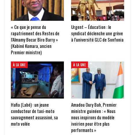
« Ce que je pense du
Urgent – Éducation : le
rapatriement des Restes de
syndicat déclenche une grève
l’Almamy Bocar Biro Barry »
à l’université GLC de Sonfonia
(Kabiné Komara, ancien
Premier ministre)
À LA UNE
À LA UNE
Hafia (Labé) : un jeune
Amadou Oury Bah, Premier
conducteur de taxi-moto
ministre guinéen : « Nous
sauvagement assassiné, sa
nous inspirons du modèle
moto volée
ivoirien pour être plus
performants »