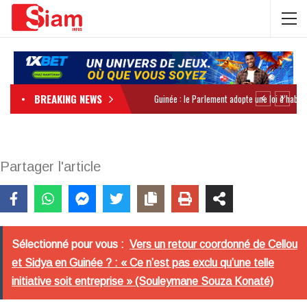
BREAKING NEWS
Partager l'article
Sélectionné pour vous :
Vers un retour coordonné de Cellou
et Sidya en Guinée ? : « Ce n’est pas exclu qu’une telle
initiative soit entreprise » (Souleymane Souza Konaté)