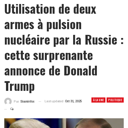
Utilisation de deux
armes à pulsion
nucléaire par la Russie :
cette surprenante
annonce de Donald
Trump
À LA UNE
POLITIQUE
Last updated
Oct 31, 2025
Par
Siaminfos