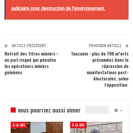
judiciaire pour destruction de l'environnement
ARTICLE PRÉCÉDENT
PROCHAIN ARTICLE
Retrait des titres miniers :
Tanzanie : plus de 700 m*orts
un pari risqué qui pénalise
présumées dans la
les opérateurs miniers
répression de
guinéens
manifestations post-
électorales, selon
l’opposition
vous pourriez aussi aimer
All
À LA UNE
À LA UNE