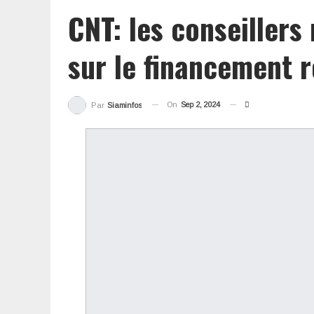
CNT: les conseillers 
sur le financement 
On
Sep 2, 2024
Par
Siaminfos