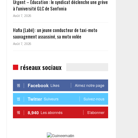
Urgent – Éducation : le syndicat déclenche une grève
à l’université GLC de Sonfonia
Août 7, 2026
Hafia (Labé) : un jeune conducteur de taxi-moto
sauvagement assassiné, sa moto volée
Août 7, 2026
réseaux sociaux
Facebook
Likes
Aimez notre page
Twitter
Suiveurs
Suivez-nous
8,940
Les abonnés
S'abonner