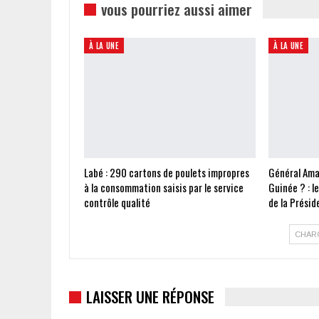
vous pourriez aussi aimer
À LA UNE
À LA UNE
Labé : 290 cartons de poulets impropres
Général Ama
à la consommation saisis par le service
Guinée ? : l
contrôle qualité
de la Présid
CHAR
LAISSER UNE RÉPONSE