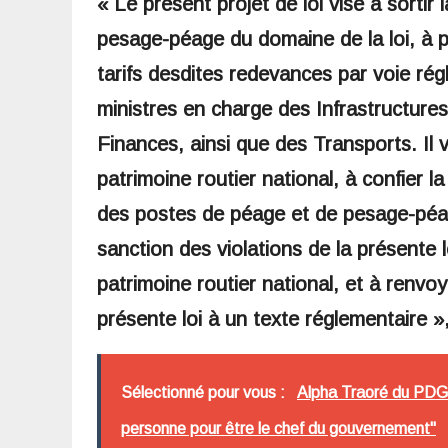
« Le présent projet de loi vise à sortir
pesage-péage du domaine de la loi, à p
tarifs desdites redevances par voie ré
ministres en charge des Infrastructure
Finances, ainsi que des Transports. Il 
patrimoine routier national, à confier l
des postes de péage et de pesage-péag
sanction des violations de la présente lo
patrimoine routier national, et à renvoy
présente loi à un texte réglementaire »
Sélectionné pour vous :
Alpha Traoré du PDG R
personne pour être le chef du gouvernement"