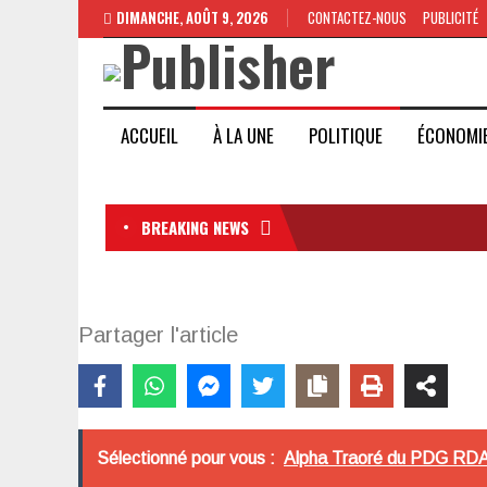
DIMANCHE, AOÛT 9, 2026
CONTACTEZ-NOUS
PUBLICITÉ
ACCUEIL
À LA UNE
POLITIQUE
ÉCONOMI
BREAKING NEWS
Partager l'article
Sélectionné pour vous :
Alpha Traoré du PDG RDA su