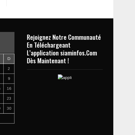
Rejoignez Notre Communauté
En Téléchargeant
L’application siaminfos.Com
Dès Maintenant !
D
2
9
5
16
2
23
9
30