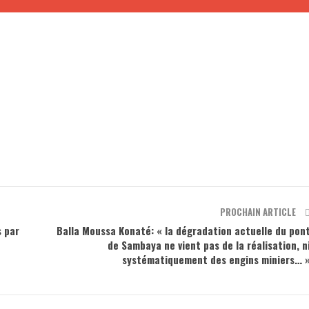
m
PROCHAIN ARTICLE
s par
Balla Moussa Konaté: « la dégradation actuelle du pon
de Sambaya ne vient pas de la réalisation, n
systématiquement des engins miniers… 