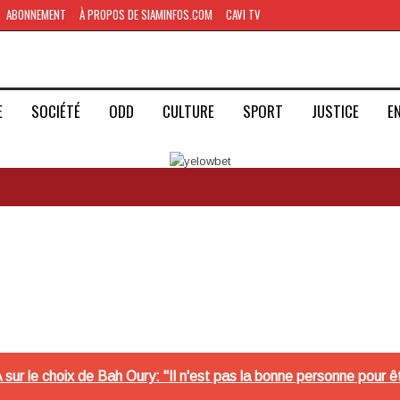
ABONNEMENT
À PROPOS DE SIAMINFOS.COM
CAVI TV
E
SOCIÉTÉ
ODD
CULTURE
SPORT
JUSTICE
E
r le choix de Bah Oury: "Il n'est pas la bonne personne pour ê