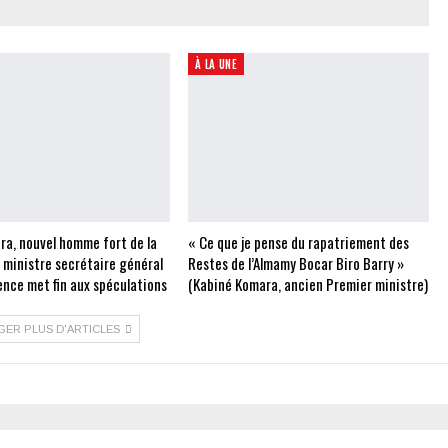
À LA UNE
ra, nouvel homme fort de la
« Ce que je pense du rapatriement des
e ministre secrétaire général
Restes de l’Almamy Bocar Biro Barry »
ence met fin aux spéculations
(Kabiné Komara, ancien Premier ministre)
GER PLUS D'ARTICLES