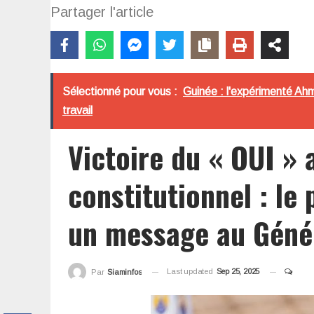
Partager l'article
Sélectionné pour vous :
Guinée : l'expérimenté Ahme
travail
Victoire du « OUI »
constitutionnel : le
un message au Gén
Last updated
Sep 25, 2025
Par
Siaminfos