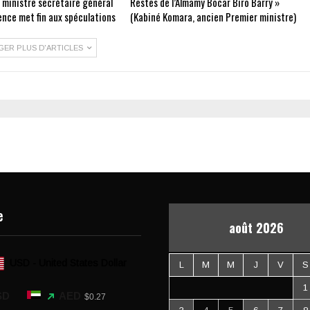
e ministre secrétaire général
Restes de l’Almamy Bocar Biro Barry »
ence met fin aux spéculations
(Kabiné Komara, ancien Premier ministre)
GER PLUS D'ARTICLES
e
août 2026
USD - United States Dollar
L
M
M
J
V
S
1
SD
AED
$0.27