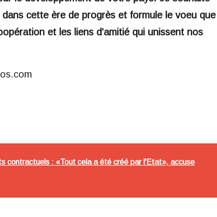
 dans cette ère de progrès et formule le voeu que
pération et les liens d’amitié qui unissent nos
fos.com
 contractuels : «Tout cela a été créé par l'Etat», accuse