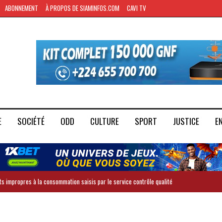
ABONNEMENT
À PROPOS DE SIAMINFOS.COM
CAVI TV
E
SOCIÉTÉ
ODD
CULTURE
SPORT
JUSTICE
E
ts impropres à la consommation saisis par le service contrôle qualité