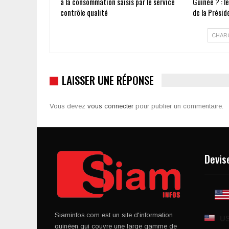
à la consommation saisis par le service
Guinée ? : l
contrôle qualité
de la Présid
CHAR
LAISSER UNE RÉPONSE
Vous devez
vous connecter
pour publier un commentaire.
Devis
Siaminfos.com est un site d'information
U
guinéen qui couvre une large gamme de