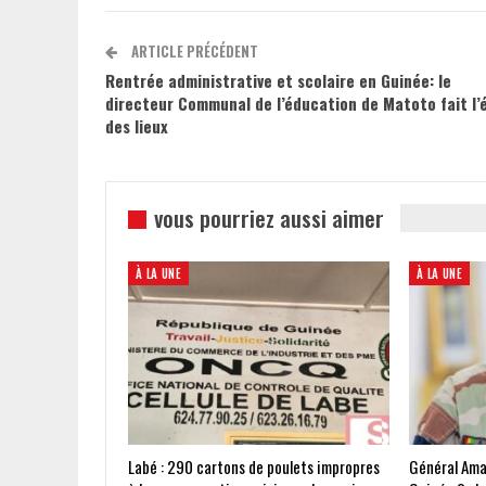
ARTICLE PRÉCÉDENT
Rentrée administrative et scolaire en Guinée: le
directeur Communal de l’éducation de Matoto fait l’
des lieux
vous pourriez aussi aimer
À LA UNE
À LA UNE
Labé : 290 cartons de poulets impropres
Général Ama