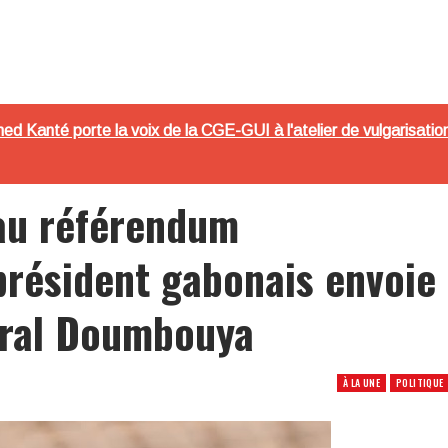
d Kanté porte la voix de la CGE-GUI à l'atelier de vulgarisation 
 au référendum
 président gabonais envoie
éral Doumbouya
À LA UNE
POLITIQUE