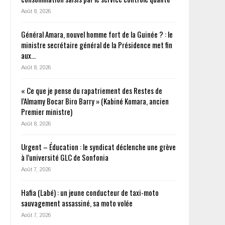
Août 8, 2026
Général Amara, nouvel homme fort de la Guinée ? : le
ministre secrétaire général de la Présidence met fin
aux…
Août 8, 2026
« Ce que je pense du rapatriement des Restes de
l’Almamy Bocar Biro Barry » (Kabiné Komara, ancien
Premier ministre)
Août 8, 2026
Urgent – Éducation : le syndicat déclenche une grève
à l’université GLC de Sonfonia
Août 7, 2026
Hafia (Labé) : un jeune conducteur de taxi-moto
sauvagement assassiné, sa moto volée
Août 7, 2026