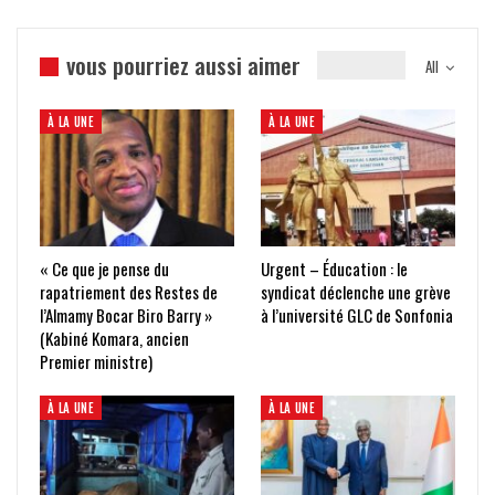
vous pourriez aussi aimer
All
À LA UNE
À LA UNE
« Ce que je pense du
Urgent – Éducation : le
rapatriement des Restes de
syndicat déclenche une grève
l’Almamy Bocar Biro Barry »
à l’université GLC de Sonfonia
(Kabiné Komara, ancien
Premier ministre)
À LA UNE
À LA UNE