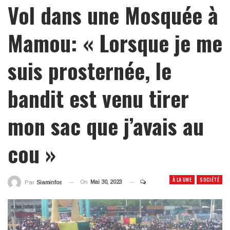
Vol dans une Mosquée à
Mamou: « Lorsque je me
suis prosternée, le
bandit est venu tirer
mon sac que j’avais au
cou »
À LA UNE
SOCIÉTÉ
On
Mai 30, 2023
Par
Siaminfos