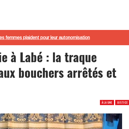
les femmes plaident pour leur autonomisation
ie à Labé : la traque
eaux bouchers arrêtés et
À LA UNE
JUSTICE