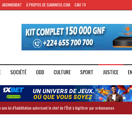
ABONNEMENT
À PROPOS DE SIAMINFOS.COM
CAVI TV
E
SOCIÉTÉ
ODD
CULTURE
SPORT
JUSTICE
E
 une loi d’habilitation autorisant le chef de l’État à légiférer par ordonnances