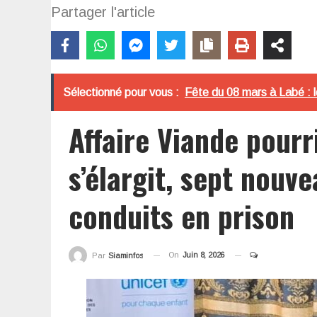
Partager l'article
Sélectionné pour vous :
Fête du 08 mars à Labé : 
Affaire Viande pourr
s’élargit, sept nouv
conduits en prison
On
Juin 8, 2026
Par
Siaminfos