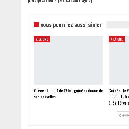
vous pourriez aussi aimer
À LA UNE
À LA UNE
Grèce : le chef de l’État guinéen donne de
Guinée : le 
ses nouvelles
d’habilitati
à légiférer
CHAR