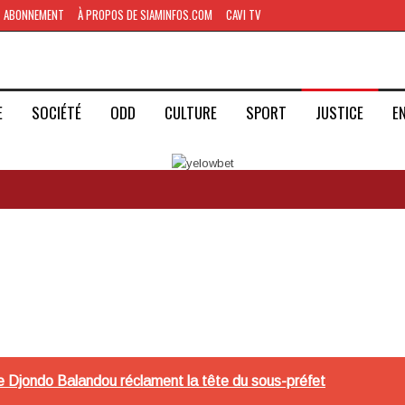
ABONNEMENT
À PROPOS DE SIAMINFOS.COM
CAVI TV
E
SOCIÉTÉ
ODD
CULTURE
SPORT
JUSTICE
E
e Djondo Balandou réclament la tête du sous-préfet