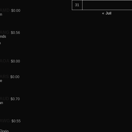
31
AMD
$0.00
« Juil
ANG
$0.56
AOA
$0.00
ARS
$0.00
AUD
$0.70
AWG
$0.55