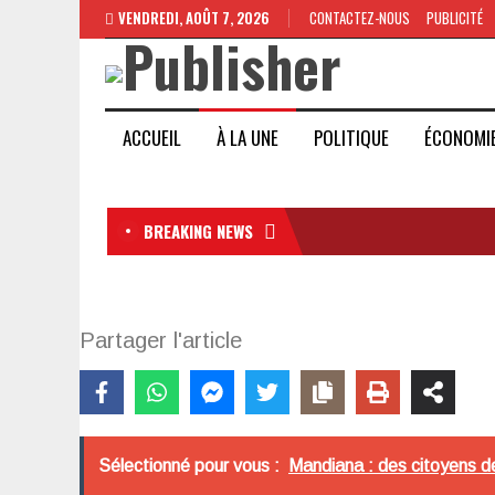
VENDREDI, AOÛT 7, 2026
CONTACTEZ-NOUS
PUBLICITÉ
ACCUEIL
À LA UNE
POLITIQUE
ÉCONOMI
BREAKING NEWS
Partager l'article
Sélectionné pour vous :
Mandiana : des citoyens d