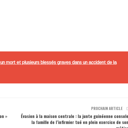
un mort et plusieurs blessés graves dans un accident de la
PROCHAIN ARTICLE
on »
Évasion à la maison centrale : la junte guinéenne consol
la famille de l’infirmier tué en plein exercice de so
métie