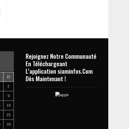
Rejoignez Notre Communauté
En Téléchargeant
L’application siaminfos.Com
Dès Maintenant !
D
2
9
5
16
2
23
9
30