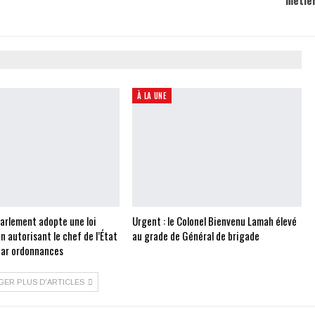
À LA UNE
Parlement adopte une loi
Urgent : le Colonel Bienvenu Lamah élevé
on autorisant le chef de l’État
au grade de Général de brigade
 par ordonnances
GER PLUS D'ARTICLES