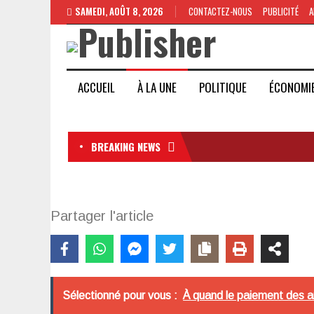
SAMEDI, AOÛT 8, 2026
CONTACTEZ-NOUS
PUBLICITÉ
A
ACCUEIL
À LA UNE
POLITIQUE
ÉCONOMI
BREAKING NEWS
Partager l'article
Sélectionné pour vous :
À quand le paiement des a