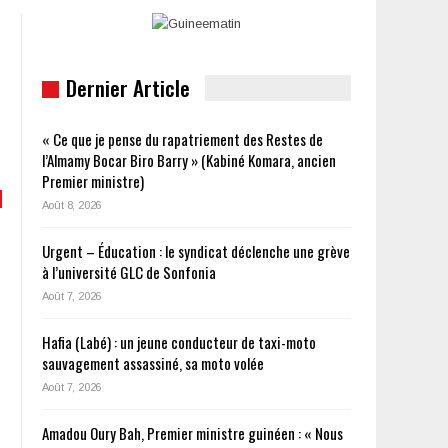
Dernier Article
« Ce que je pense du rapatriement des Restes de
l’Almamy Bocar Biro Barry » (Kabiné Komara, ancien
Premier ministre)
Août 8, 2026
Urgent – Éducation : le syndicat déclenche une grève
à l’université GLC de Sonfonia
Août 7, 2026
Hafia (Labé) : un jeune conducteur de taxi-moto
sauvagement assassiné, sa moto volée
Août 7, 2026
Amadou Oury Bah, Premier ministre guinéen : « Nous