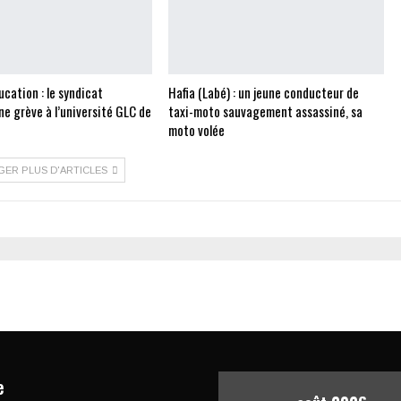
cation : le syndicat
Hafia (Labé) : un jeune conducteur de
e grève à l’université GLC de
taxi-moto sauvagement assassiné, sa
moto volée
GER PLUS D'ARTICLES
e