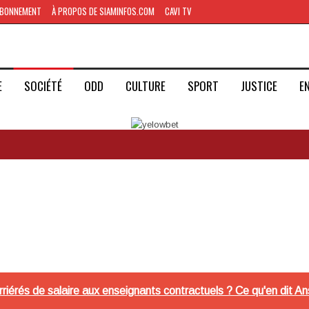
BONNEMENT
À PROPOS DE SIAMINFOS.COM
CAVI TV
E
SOCIÉTÉ
ODD
CULTURE
SPORT
JUSTICE
E
rriérés de salaire aux enseignants contractuels ? Ce qu'en dit