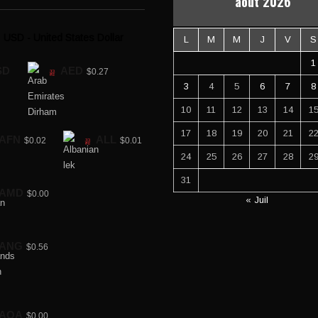
août 2026
USD - United States Dollar
L
M
M
J
V
S
1
SD
AED
$0.27
3
4
5
6
7
8
10
11
12
13
14
1
17
18
19
20
21
2
AFN
ALL
$0.02
$0.01
24
25
26
27
28
2
31
AMD
$0.00
« Juil
ANG
$0.56
AOA
$0.00