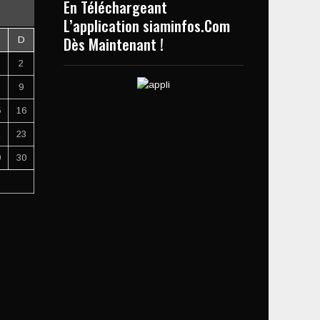
En Téléchargeant
L’application siaminfos.Com
Dès Maintenant !
D
2
9
5
16
2
23
9
30