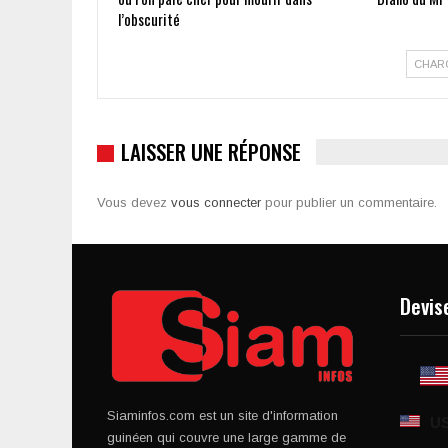
l’obscurité
CHAR
LAISSER UNE RÉPONSE
Vous devez
vous connecter
pour publier un commentaire.
Devis
Siaminfos.com est un site d'information
U
guinéen qui couvre une large gamme de