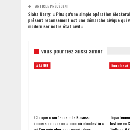
ARTICLE PRÉCÉDENT
Siaka Barry: « Plus qu’une simple opération électoral
présent recensement est une démarche civique qui v
moderniser notre état civil »
vous pourriez aussi aimer
À LA UNE
Non classé
Clinique « coréenne » de Kissosso :
Départements
immersion dans un « mouroir clandestin »
Justice en G
où l’on paie cher pour mourir dans
Diallo du MP