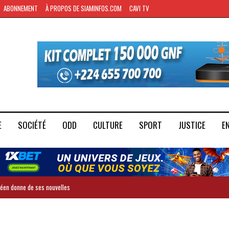
ABONNEMENT
À PROPOS DE SIAMINFOS.COM
CAVI TV
E
SOCIÉTÉ
ODD
CULTURE
SPORT
JUSTICE
E
inéen donne de ses nouvelles