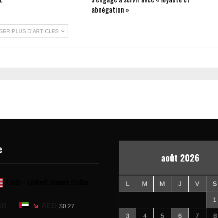
abnégation »
GER PLUS D'ARTICLES
e
août 2026
USD - United States Dollar
L
M
M
J
V
S
1
SD
AED
$0.27
3
4
5
6
7
8