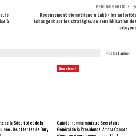
PROCHAIN ARTICLE
e, le
Recensement biométrique à Labé : les autorité
ise à
échangent sur les stratégies de sensibilisation de
citoyen
Plus De L'auteur
Non classé
 de la Sécurité et de la
Guinée: nommé ministre Secrétaire
uinée : les attentes de Oury
Général de la Présidence, Amara Camara
L
s’engage à servir avec « loyauté et