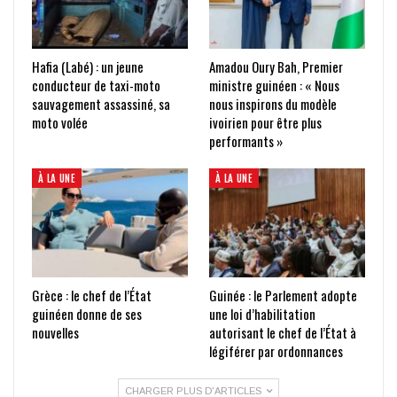
Hafia (Labé) : un jeune
Amadou Oury Bah, Premier
conducteur de taxi-moto
ministre guinéen : « Nous
sauvagement assassiné, sa
nous inspirons du modèle
moto volée
ivoirien pour être plus
performants »
À LA UNE
À LA UNE
Grèce : le chef de l’État
Guinée : le Parlement adopte
guinéen donne de ses
une loi d’habilitation
nouvelles
autorisant le chef de l’État à
légiférer par ordonnances
CHARGER PLUS D'ARTICLES