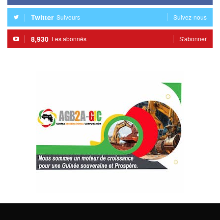
Twitter
Suiveurs
Suivez-nous
8,930
Les abonnés
S'abonner