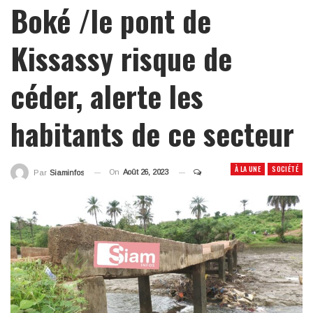
Boké /le pont de
Kissassy risque de
céder, alerte les
habitants de ce secteur
À LA UNE
SOCIÉTÉ
On
Août 26, 2023
Par
Siaminfos