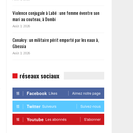
Violence conjugale à Labé : une femme éventre son
mari au couteau, à Dombi
Août 3, 2026
Conakry : un militaire périt emporté par les eaux à,
Gbessia
Août 3, 2026
réseaux sociaux
t
Facebook
Likes
Aimez notre page
Twitter
Suiveurs
Suivez-nous
Youtube
Les abonnés
S'abonner