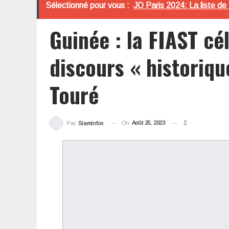
Sélectionné pour vous :
JO Paris 2024: La liste de
Guinée : la FIAST cé
discours « historiq
Touré
On
Août 25, 2023
Par
Siaminfos