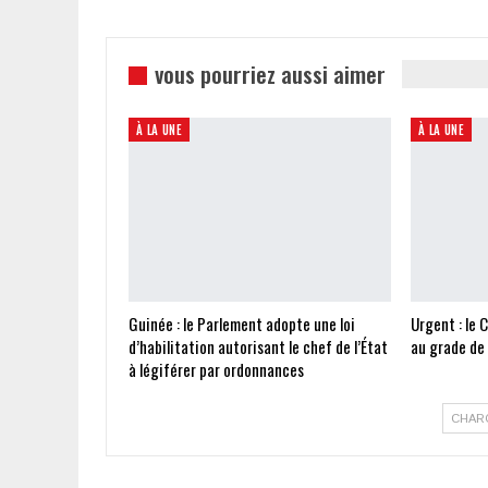
vous pourriez aussi aimer
À LA UNE
À LA UNE
Guinée : le Parlement adopte une loi
Urgent : le 
d’habilitation autorisant le chef de l’État
au grade de
à légiférer par ordonnances
CHAR