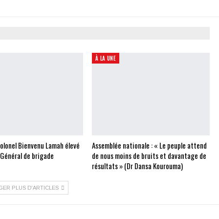
À LA UNE
Colonel Bienvenu Lamah élevé
Assemblée nationale : « Le peuple attend
 Général de brigade
de nous moins de bruits et davantage de
résultats » (Dr Dansa Kourouma)
GER PLUS D'ARTICLES