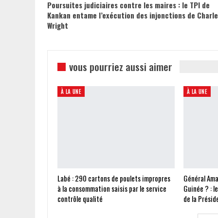
Poursuites judiciaires contre les maires : le TPI de
Kankan entame l’exécution des injonctions de Charl
Wright
vous pourriez aussi aimer
À LA UNE
À LA UNE
Labé : 290 cartons de poulets impropres
Général Ama
à la consommation saisis par le service
Guinée ? : l
contrôle qualité
de la Présid