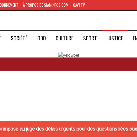
BONNEMENT
À PROPOS DE SIAMINFOS.COM
CAVI TV
E
SOCIÉTÉ
ODD
CULTURE
SPORT
JUSTICE
E
oi impose au juge des délais urgents pour des questions liées aux 