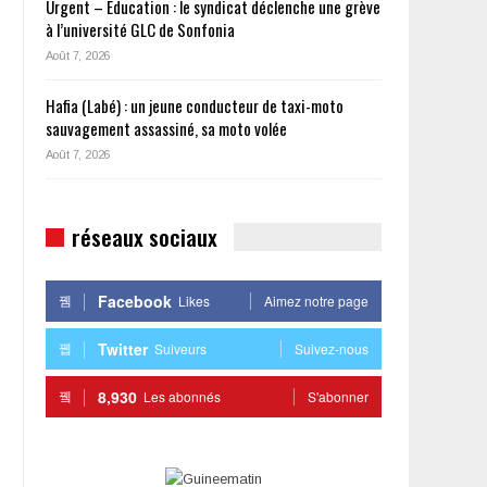
Urgent – Éducation : le syndicat déclenche une grève
à l’université GLC de Sonfonia
Août 7, 2026
Hafia (Labé) : un jeune conducteur de taxi-moto
sauvagement assassiné, sa moto volée
Août 7, 2026
réseaux sociaux
Facebook
Likes
Aimez notre page
Twitter
Suiveurs
Suivez-nous
8,930
Les abonnés
S'abonner