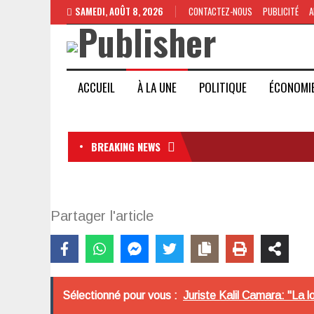
SAMEDI, AOÛT 8, 2026
CONTACTEZ-NOUS
PUBLICITÉ
A
ACCUEIL
À LA UNE
POLITIQUE
ÉCONOMI
BREAKING NEWS
Partager l'article
Sélectionné pour vous :
Juriste Kalil Camara: "La l