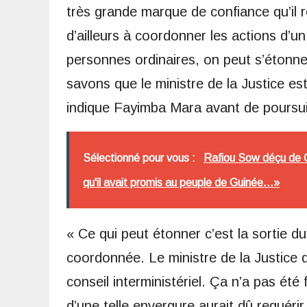
très grande marque de confiance qu’il r
d’ailleurs à coordonner les actions d’u
personnes ordinaires, on peut s’étonner
savons que le ministre de la Justice est
indique Fayimba Mara avant de poursui
Sélectionné pour vous :
Rafiou Sow déçu de Co
qu'il avait promis au peuple de Guinée...»
« Ce qui peut étonner c’est la sortie du
coordonnée. Le ministre de la Justice d
conseil interministériel. Ça n’a pas ét
d’une telle envergure aurait dû requérir