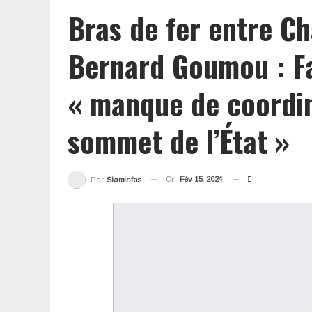
Bras de fer entre Ch
Bernard Goumou : F
« manque de coordin
sommet de l’État »
On
Fév 15, 2024
Par
Siaminfos