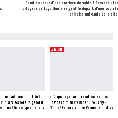
Conflit autour d’une carrière de sable à Faranah : Le
es
citoyens de Laya Doula exigent le départ d’une sociét
chinoise qui exploite le sit
À LA UNE
ra, nouvel homme fort de la
« Ce que je pense du rapatriement des
e ministre secrétaire général
Restes de l’Almamy Bocar Biro Barry »
ence met fin aux spéculations
(Kabiné Komara, ancien Premier ministre)