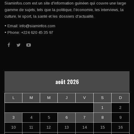
Siaminfos.com est un site d'information guinéen qui couvre une large
gamme de sujets, tels que la politique, l'économie, les interviews, la
culture, le sport, la santé et les dossiers d'actualité.
• Email: info@siaminfos.com
• Phone: +224 620 45 35 97
août 2026
L
M
M
J
V
S
D
1
2
3
4
5
6
7
8
9
10
11
12
13
14
15
16