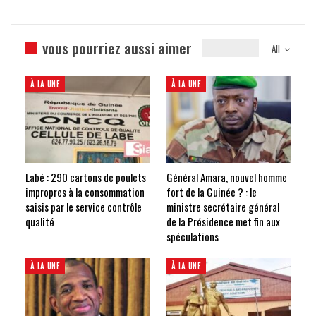
vous pourriez aussi aimer
All
À LA UNE
À LA UNE
Labé : 290 cartons de poulets
Général Amara, nouvel homme
impropres à la consommation
fort de la Guinée ? : le
saisis par le service contrôle
ministre secrétaire général
qualité
de la Présidence met fin aux
spéculations
À LA UNE
À LA UNE