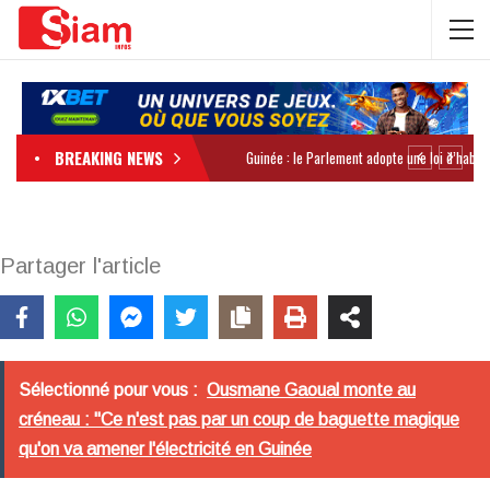
BREAKING NEWS
Partager l'article
Sélectionné pour vous :
Ousmane Gaoual monte au
créneau : "Ce n'est pas par un coup de baguette magique
qu'on va amener l'électricité en Guinée