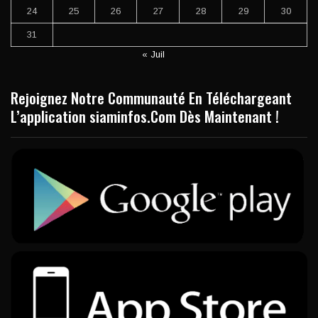
24
25
26
27
28
29
30
31
« Juil
Rejoignez Notre Communauté En Téléchargeant
L’application siaminfos.Com Dès Maintenant !