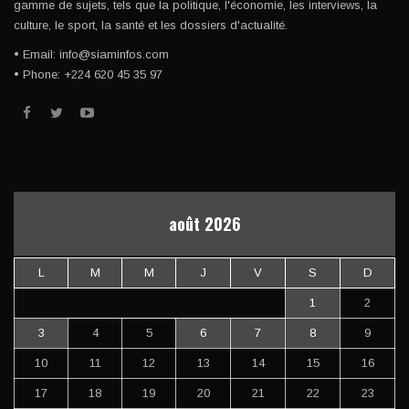
gamme de sujets, tels que la politique, l'économie, les interviews, la
culture, le sport, la santé et les dossiers d'actualité.
• Email: info@siaminfos.com
• Phone: +224 620 45 35 97
août 2026
L
M
M
J
V
S
D
1
2
3
4
5
6
7
8
9
10
11
12
13
14
15
16
17
18
19
20
21
22
23