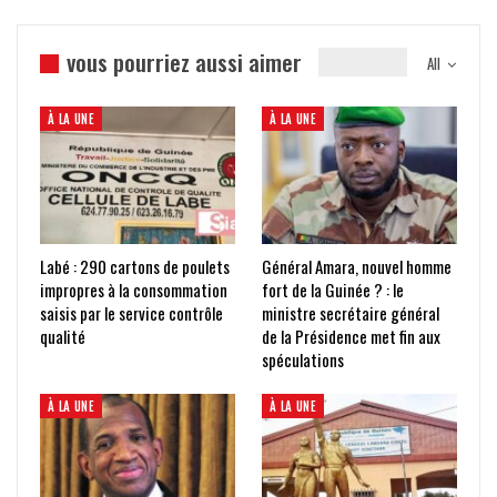
vous pourriez aussi aimer
All
À LA UNE
À LA UNE
Labé : 290 cartons de poulets
Général Amara, nouvel homme
impropres à la consommation
fort de la Guinée ? : le
saisis par le service contrôle
ministre secrétaire général
qualité
de la Présidence met fin aux
spéculations
À LA UNE
À LA UNE