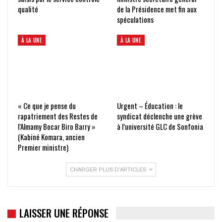
qualité
de la Présidence met fin aux
spéculations
À LA UNE
À LA UNE
« Ce que je pense du
Urgent – Éducation : le
rapatriement des Restes de
syndicat déclenche une grève
l’Almamy Bocar Biro Barry »
à l’université GLC de Sonfonia
(Kabiné Komara, ancien
Premier ministre)
CHARGER PLUS D'ARTICLES
LAISSER UNE RÉPONSE