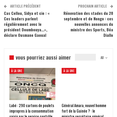
ARTICLE PRÉCÉDENT
PROCHAIN ARTICLE
Cas Cellou, Sidya et cie : «
Rénovation des stades du 28
Ces leaders parlent
septembre et de Nongo : ces
régulièrement avec le
nouvelles annonces du
président Doumbouya…»,
ministre des Sports, Béa
déclare Ousmane Gaoual
Diallo
vous pourriez aussi aimer
All
À LA UNE
À LA UNE
Labé : 290 cartons de poulets
Général Amara, nouvel homme
impropres à la consommation
fort de la Guinée ? : le
saisis par le service contrôle
ministre secrétaire général