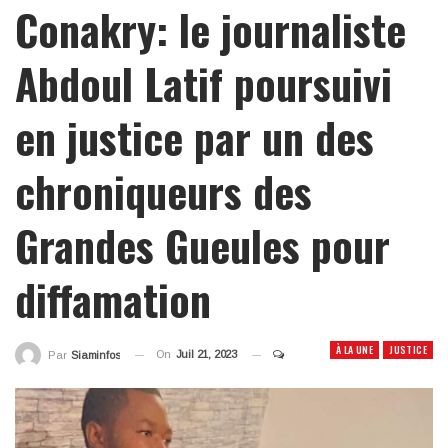
Conakry: le journaliste
Abdoul Latif poursuivi
en justice par un des
chroniqueurs des
Grandes Gueules pour
diffamation
À LA UNE
JUSTICE
On
Juil 21, 2023
Par
Siaminfos