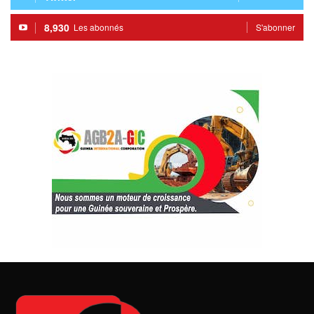
8,930
Les abonnés
S'abonner