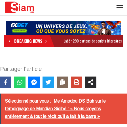
BREAKING NEWS
Partager l'article
Sélectionné pour vous :
Me Amadou DS Bah sur le
témoignage de Mandian Sidibé : « Nous croyons
entièrement à tout le récit qu’il a fait à la barre »