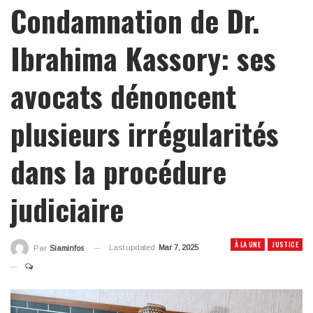
Condamnation de Dr.
Ibrahima Kassory: ses
avocats dénoncent
plusieurs irrégularités
dans la procédure
judiciaire
À LA UNE
JUSTICE
Last updated
Mar 7, 2025
Par
Siaminfos