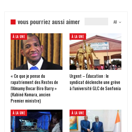
vous pourriez aussi aimer
All
À LA UNE
À LA UNE
« Ce que je pense du
Urgent – Éducation : le
rapatriement des Restes de
syndicat déclenche une grève
l’Almamy Bocar Biro Barry »
à l’université GLC de Sonfonia
(Kabiné Komara, ancien
Premier ministre)
À LA UNE
À LA UNE