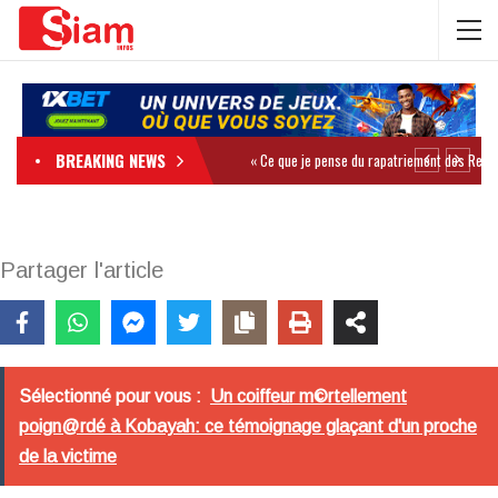
BREAKING NEWS
Partager l'article
Sélectionné pour vous :
Un coiffeur m©rtellement
poign@rdé à Kobayah: ce témoignage glaçant d'un proche
de la victime