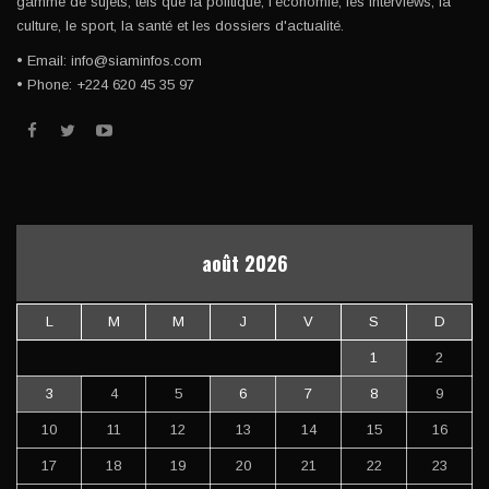
gamme de sujets, tels que la politique, l'économie, les interviews, la
culture, le sport, la santé et les dossiers d'actualité.
• Email: info@siaminfos.com
• Phone: +224 620 45 35 97
août 2026
L
M
M
J
V
S
D
1
2
3
4
5
6
7
8
9
10
11
12
13
14
15
16
17
18
19
20
21
22
23