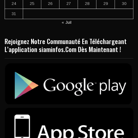
24
25
26
27
28
29
30
31
« Juil
Rejoignez Notre Communauté En Téléchargeant
L’application siaminfos.Com Dès Maintenant !