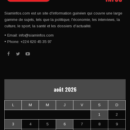
Siaminfos.com est un site d'information guinéen qui couvre une large
gamme de sujets, tels que la politique, l'économie, les interviews, la
culture, le sport, la santé et les dossiers d'actualité.
• Email: info@siaminfos.com
• Phone: +224 620 45 35 97
août 2026
L
M
M
J
V
S
D
1
2
3
4
5
6
7
8
9