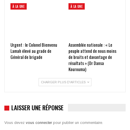
À LA UNE
À LA UNE
Urgent : le Colonel Bienvenu
Assemblée nationale : « Le
Lamah élevé au grade de
peuple attend de nous moins
Général de brigade
de bruits et davantage de
résultats » (Dr Dansa
Kourouma)
CHARGER PLUS D'ARTICLES
LAISSER UNE RÉPONSE
Vous devez
vous connecter
pour publier un commentaire.