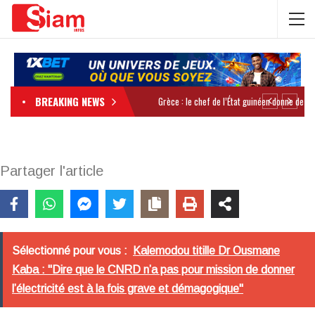
BREAKING NEWS
Partager l'article
Sélectionné pour vous :
Kalemodou titille Dr Ousmane
Kaba : "Dire que le CNRD n’a pas pour mission de donner
l’électricité est à la fois grave et démagogique"