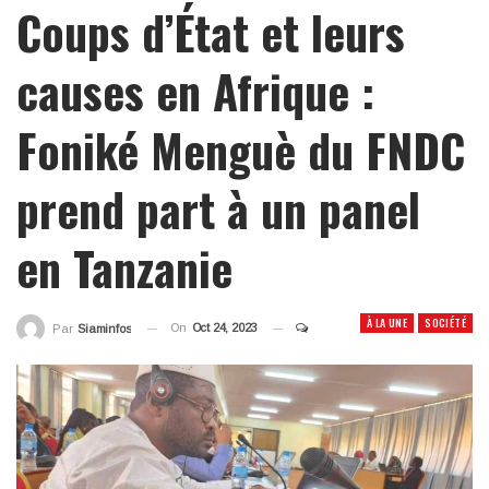
Coups d’État et leurs
causes en Afrique :
Foniké Menguè du FNDC
prend part à un panel
en Tanzanie
À LA UNE
SOCIÉTÉ
On
Oct 24, 2023
Par
Siaminfos