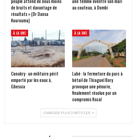
peuple attend de nous moins
une femme éventre son mari
de bruits et davantage de
au couteau, à Dombi
résultats » (Dr Dansa
Kourouma)
À LA UNE
À LA UNE
Conakry : un militaire périt
Labé : la fermeture du parc à
emporté par les eaux à,
bétail de Thiaguel Bory
Gbessia
provoque une pénurie,
finalement résolue par un
compromis fiscal
CHARGER PLUS D'ARTICLES