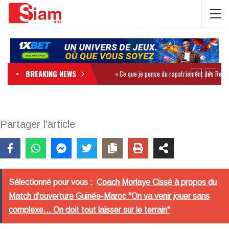
BREAKING NEWS
Partager l'article
Sélectionné pour vous :
Coach Morlaye Cissé à propos du
Match d'ouverture Guinée-Maroc "On va venir jouer sans
complexe... On doit tout laisser sur le terrain"