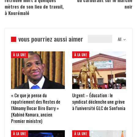
retrouvé mort à quelques
du carburant sur le marché
mètres de son lieu de travail,
noir
à Kourémalé
vous pourriez aussi aimer
All
À LA UNE
À LA UNE
« Ce que je pense du
Urgent – Éducation : le
rapatriement des Restes de
syndicat déclenche une grève
l’Almamy Bocar Biro Barry »
à l’université GLC de Sonfonia
(Kabiné Komara, ancien
Premier ministre)
À LA UNE
À LA UNE