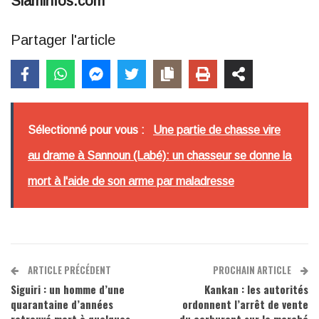
Siaminfos.com
Partager l'article
Sélectionné pour vous :
Une partie de chasse vire
au drame à Sannoun (Labé): un chasseur se donne la
mort à l'aide de son arme par maladresse
ARTICLE PRÉCÉDENT
PROCHAIN ARTICLE
Siguiri : un homme d’une
Kankan : les autorités
quarantaine d’années
ordonnent l’arrêt de vente