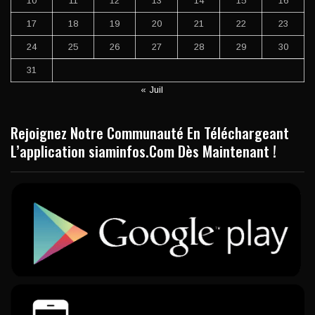
10
11
12
13
14
15
16
17
18
19
20
21
22
23
24
25
26
27
28
29
30
31
« Juil
Rejoignez Notre Communauté En Téléchargeant
L’application siaminfos.Com Dès Maintenant !