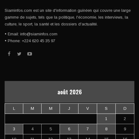
Siaminfos.com est un site d'information guinéen qui couvre une large
gamme de sujets, tels que la politique, l'économie, les interviews, la
culture, le sport, la santé et les dossiers d'actualité.
• Email: info@siaminfos.com
• Phone: +224 620 45 35 97
août 2026
L
M
M
J
V
S
D
1
2
3
4
5
6
7
8
9