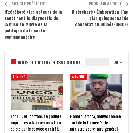
ARTICLE PRÉCÉDENT
PROCHAIN ARTICLE
N’zérékoré : les acteurs de la
N’zérékoré : Élaboration d’un
santé font le diagnostic de
plan quinquennal de
la mise en œuvre de la
coopération Guinée-UNICEF
politique de la santé
communautaire
vous pourriez aussi aimer
All
À LA UNE
À LA UNE
Labé : 290 cartons de poulets
Général Amara, nouvel homme
impropres à la consommation
fort de la Guinée ? : le
saisis par le service contrôle
ministre secrétaire général