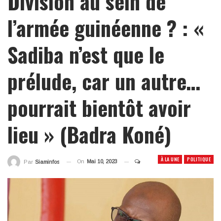
Division au sein de
l’armée guinéenne ? : «
Sadiba n’est que le
prélude, car un autre…
pourrait bientôt avoir
lieu » (Badra Koné)
À LA UNE
POLITIQUE
On
Mai 10, 2023
Par
Siaminfos