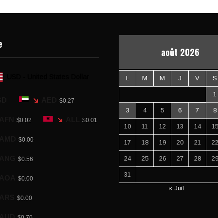
e
août 2026
USD - United States Dollar
L
M
M
J
V
S
1
SD
AED
$0.27
3
4
5
6
7
8
AFN
ALL
$0.02
$0.01
10
11
12
13
14
1
AMD
$0.00
17
18
19
20
21
2
ANG
24
25
26
27
28
2
$0.56
31
AOA
$0.00
« Juil
ARS
$0.00
AUD
$0.70