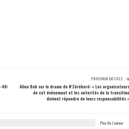
PROCHAIN ARTICLE
-40:
Aliou Bah sur le drame de N’Zérékoré: « Les organisateur
de cet événement et les autorités de la transitio
doivent répondre de leurs responsabilités 
Plus De L'auteur