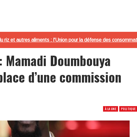
 du riz et autres aliments : l'Union pour la défense des consom
 : Mamadi Doumbouya
place d’une commission
À LA UNE
POLITIQUE