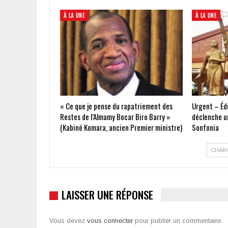
À LA UNE
À LA UNE
« Ce que je pense du rapatriement des
Urgent – Édu
Restes de l’Almamy Bocar Biro Barry »
déclenche un
(Kabiné Komara, ancien Premier ministre)
Sonfonia
CHAR
LAISSER UNE RÉPONSE
Vous devez
vous connecter
pour publier un commentaire.