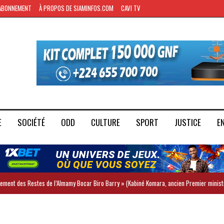
ABONNEMENT
À PROPOS DE SIAMINFOS.COM
CAVI TV
E
SOCIÉTÉ
ODD
CULTURE
SPORT
JUSTICE
E
iement des Restes de l’Almamy Bocar Biro Barry » (Kabiné Komara, ancien Premier minist