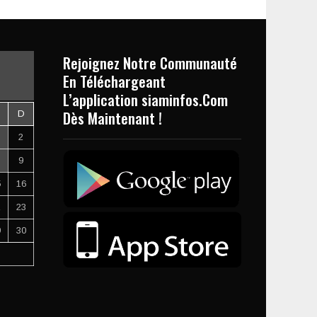
Rejoignez Notre Communauté
En Téléchargeant
L’application siaminfos.Com
Dès Maintenant !
D
2
9
5
16
2
23
9
30