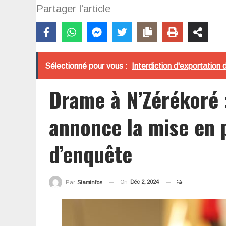
Partager l'article
Sélectionné pour vous :
Interdiction d'exportation
Drame à N’Zérékoré
annonce la mise en 
d’enquête
On
Déc 2, 2024
Par
Siaminfos