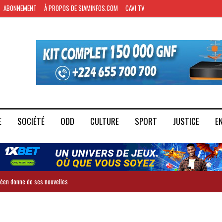
ABONNEMENT
À PROPOS DE SIAMINFOS.COM
CAVI TV
E
SOCIÉTÉ
ODD
CULTURE
SPORT
JUSTICE
E
inéen donne de ses nouvelles