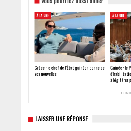
vous pourriez aussi aimer
À LA UNE
À LA UNE
Grèce : le chef de l’État guinéen donne de
Guinée : le 
ses nouvelles
d’habilitati
à légiférer
CHAR
LAISSER UNE RÉPONSE