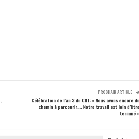
PROCHAIN ARTICLE
,
Célébration de l’an 3 du CNT: « Nous avons encore d
chemin à parcourir…. Notre travail est loin d’êtr
terminé 