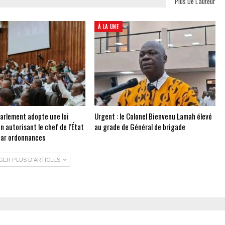
Plus De L'auteur
À LA UNE
Parlement adopte une loi
Urgent : le Colonel Bienvenu Lamah élevé
on autorisant le chef de l’État
au grade de Général de brigade
 par ordonnances
GER PLUS D'ARTICLES