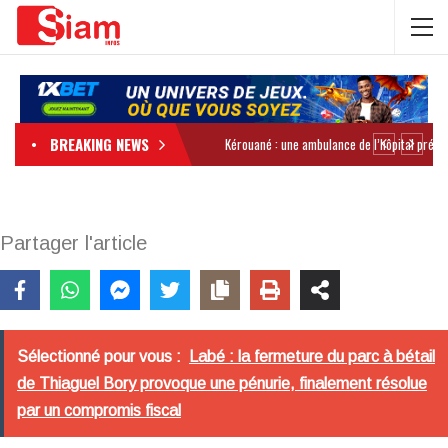
BREAKING NEWS
Partager l'article
Sélectionné pour vous :
Labé : la fermeture du parc à bétail
de Thiaguel Bory provoque une pénurie, finalement résolue
par un compromis fiscal