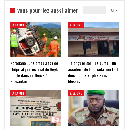
vous pourriez aussi aimer
All
À LA UNE
À LA UNE
Kérouané : une ambulance de
Thianguel Bori (Lelouma) : un
l’hôpital préfectoral de Beyla
accident de la circulation fait
chute dans un fleuve à
deux morts et plusieurs
Kossankoro
blessés
À LA UNE
À LA UNE