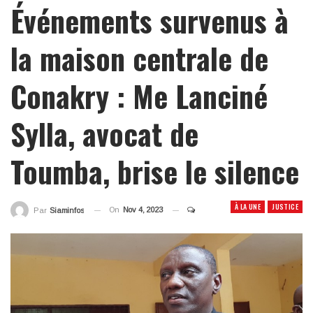
Événements survenus à
la maison centrale de
Conakry : Me Lanciné
Sylla, avocat de
Toumba, brise le silence
À LA UNE
JUSTICE
On
Nov 4, 2023
Par
Siaminfos