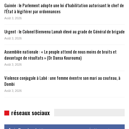
Guinée : le Parlement adopte une loi d’habilitation autorisant le chef de
l’État à légiférer par ordonnances
Août 3, 2026
Urgent : le Colonel Bienvenu Lamah élevé au grade de Général de brigade
Août 3, 2026
Assemblée nationale : « Le peuple attend de nous moins de bruits et
davantage de résultats » (Dr Dansa Kourouma)
Août 3, 2026
Violence conjugale à Labé : une femme éventre son mari au couteau, à
Dombi
Août 3, 2026
réseaux sociaux