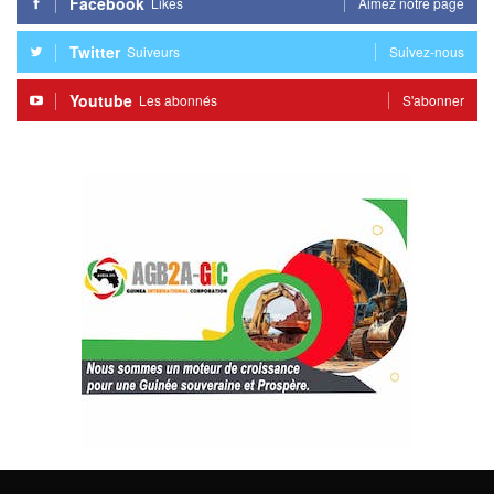
Facebook
Likes
Aimez notre page
Twitter
Suiveurs
Suivez-nous
Youtube
Les abonnés
S'abonner