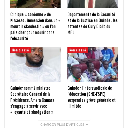
Clinique « coréenne » de
Départements de la Sécurité
Kissosso : immersion dans un «
et de la Justice en Guinée : les
mouroir clandestin » où l’on
attentes de Oury Diallo du
paie cher pour mourir dans
MPL
l’obscurité
Non classé
Non classé
Guinée: nommé ministre
Guinée : l’intersyndicale de
Secrétaire Général de la
l’éducation (SNE-FSPE)
Présidence, Amara Camara
suspend sa grève générale et
s’engage à servir avec
illimitée
« loyauté et abnégation »
CHARGER PLUS D'ARTICLES