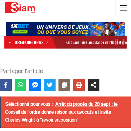
BREAKING NEWS
Partager l'article
Sélectionné pour vous :
Arrêt du procès du 28 sept : le
Conseil de l'ordre donne raison aux avocats et invite
Charles Wright à "revoir sa position"