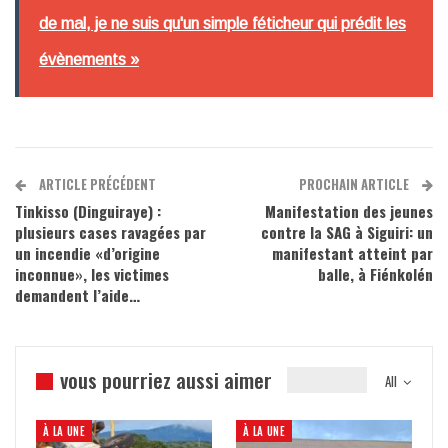
de mal, je ne suis qu'un simple féticheur qui prédit les
évènements »
ARTICLE PRÉCÉDENT
PROCHAIN ARTICLE
Tinkisso (Dinguiraye) :
Manifestation des jeunes
plusieurs cases ravagées par
contre la SAG à Siguiri: un
un incendie «d’origine
manifestant atteint par
inconnue», les victimes
balle, à Fiénkolén
demandent l’aide…
vous pourriez aussi aimer
All
À LA UNE
À LA UNE