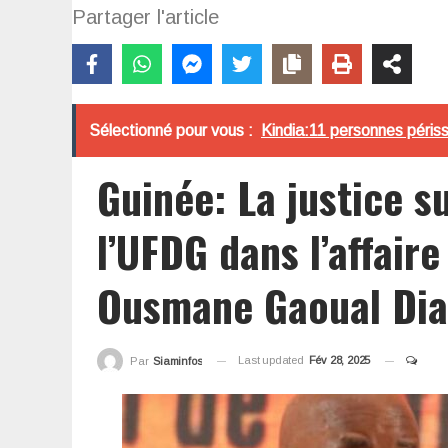
Partager l'article
Sélectionné pour vous :
Kindia:11 personnes périss
Guinée: La justice s
l’UFDG dans l’affaire
Ousmane Gaoual Dia
Last updated
Fév 28, 2025
Par
Siaminfos