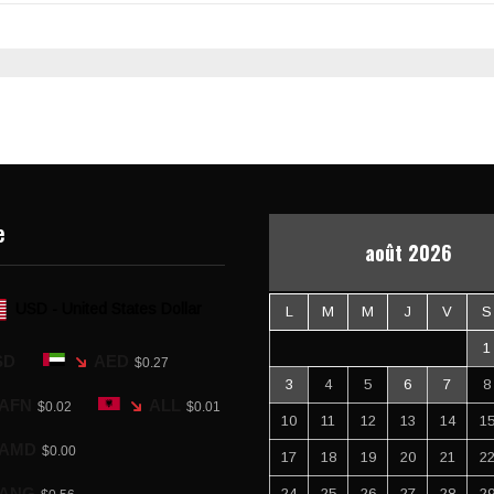
e
août 2026
USD - United States Dollar
L
M
M
J
V
S
1
SD
AED
$0.27
3
4
5
6
7
8
AFN
ALL
$0.02
$0.01
10
11
12
13
14
1
AMD
$0.00
17
18
19
20
21
2
ANG
24
25
26
27
28
2