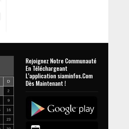
Rejoignez Notre Communauté
En Téléchargeant
L’application siaminfos.Com
Dès Maintenant !
D
2
9
5
16
2
23
9
30