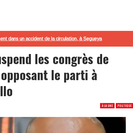
ent dans un accident de la circulation, à Segueya
uspend les congrès de
 opposant le parti à
llo
À LA UNE
POLITIQUE