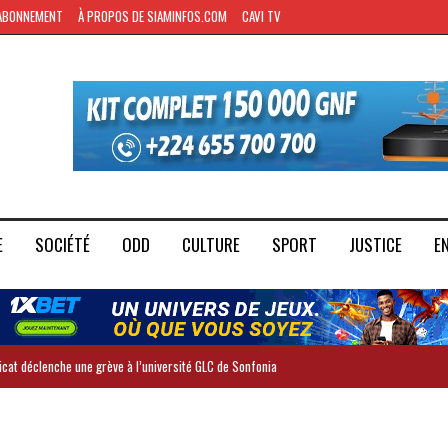
ABONNEMENT
À PROPOS DE SIAMINFOS.COM
CAVI TV
E
SOCIÉTÉ
ODD
CULTURE
SPORT
JUSTICE
E
dicat déclenche une grève à l’université GLC de Sonfonia