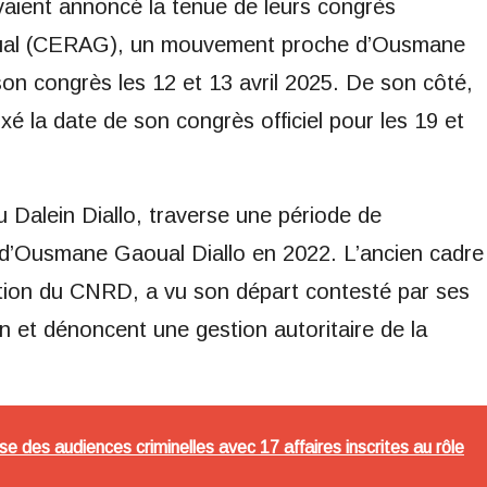
avaient annoncé la tenue de leurs congrès
aoual (CERAG), un mouvement proche d’Ousmane
son congrès les 12 et 13 avril 2025. De son côté,
ixé la date de son congrès officiel pour les 19 et
Dalein Diallo, traverse une période de
n d’Ousmane Gaoual Diallo en 2022. L’ancien cadre
sition du CNRD, a vu son départ contesté par ses
on et dénoncent une gestion autoritaire de la
ise des audiences criminelles avec 17 affaires inscrites au rôle