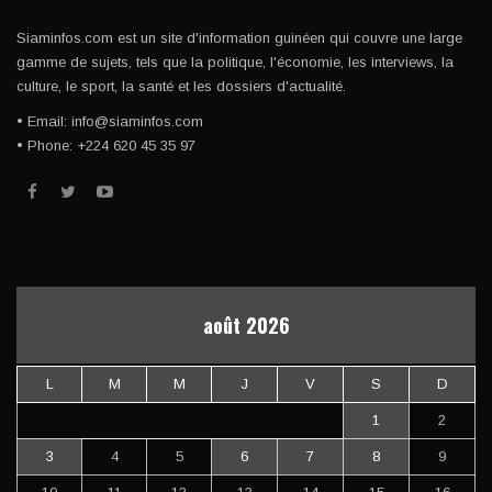
Siaminfos.com est un site d'information guinéen qui couvre une large
gamme de sujets, tels que la politique, l'économie, les interviews, la
culture, le sport, la santé et les dossiers d'actualité.
• Email: info@siaminfos.com
• Phone: +224 620 45 35 97
août 2026
L
M
M
J
V
S
D
1
2
3
4
5
6
7
8
9