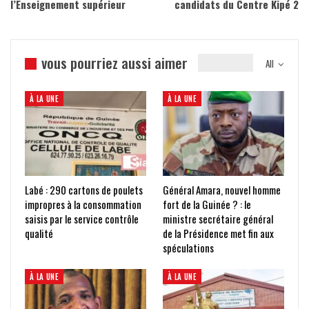
l’Enseignement supérieur
candidats du Centre Kipé 2
vous pourriez aussi aimer
All
À LA UNE
À LA UNE
Labé : 290 cartons de poulets
Général Amara, nouvel homme
impropres à la consommation
fort de la Guinée ? : le
saisis par le service contrôle
ministre secrétaire général
qualité
de la Présidence met fin aux
spéculations
À LA UNE
À LA UNE