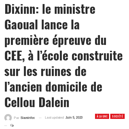
Dixinn: le ministre
Gaoual lance la
première épreuve du
CEE, à l’école construite
sur les ruines de
l’ancien domicile de
Cellou Dalein
À LA UNE
SOCIÉTÉ
Last updated
Juin 5, 2023
Par
Siaminfos