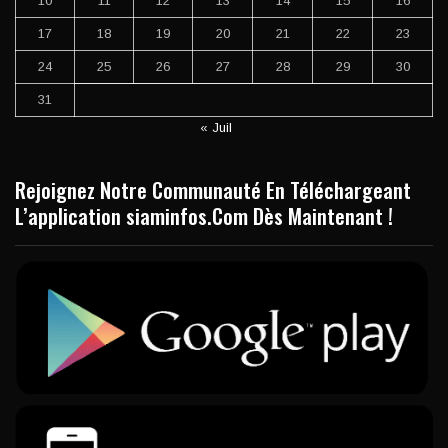
10
11
12
13
14
15
16
17
18
19
20
21
22
23
24
25
26
27
28
29
30
31
« Juil
Rejoignez Notre Communauté En Téléchargeant
L’application siaminfos.Com Dès Maintenant !