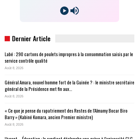
Dernier Article
Labé : 290 cartons de poulets impropres à la consommation saisis par le
service contrôle qualité
Août 8, 2026
Général Amara, nouvel homme fort de la Guinée ? : le ministre secrétaire
général de la Présidence met fin aux…
Août 8, 2026
« Ce que je pense du rapatriement des Restes de l’Almamy Bocar Biro
Barry » (Kabiné Komara, ancien Premier ministre)
Août 8, 2026
Urgent – Éducation : le syndicat déclenche une grève à l’université GLC