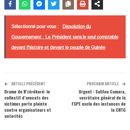
Sélectionné pour vous :
Dissolution du
Gouvernement : Le Président sera le seul comptable
devant l'histoire et devant le peuple de Guinée
ARTICLE PRÉCÉDENT
PROCHAIN ARTICLE
Drame de N’zérékoré: le
Urgent : Salifou Camara,
collectif d’avocats des
secrétaire général de la
victimes porte plainte
FSPE exclu des instances de
contre organisateurs et
la CNTG
autorités