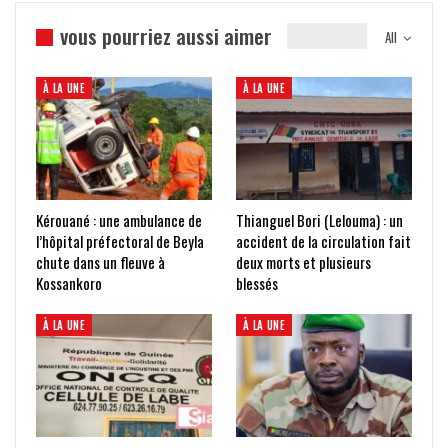
vous pourriez aussi aimer
All
À LA UNE
À LA UNE
Kérouané : une ambulance de
Thianguel Bori (Lelouma) : un
l’hôpital préfectoral de Beyla
accident de la circulation fait
chute dans un fleuve à
deux morts et plusieurs
Kossankoro
blessés
À LA UNE
À LA UNE