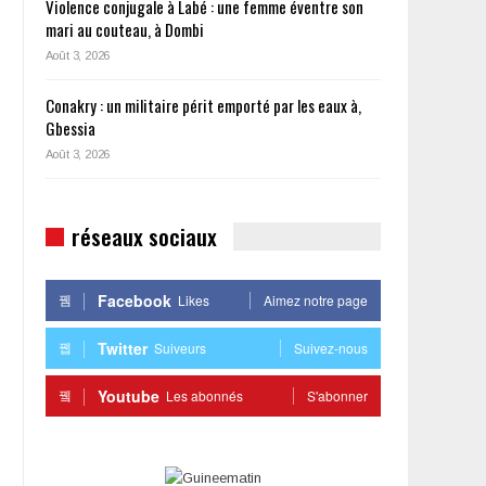
Violence conjugale à Labé : une femme éventre son
mari au couteau, à Dombi
Août 3, 2026
Conakry : un militaire périt emporté par les eaux à,
Gbessia
Août 3, 2026
réseaux sociaux
Facebook
Likes
Aimez notre page
Twitter
Suiveurs
Suivez-nous
Youtube
Les abonnés
S'abonner