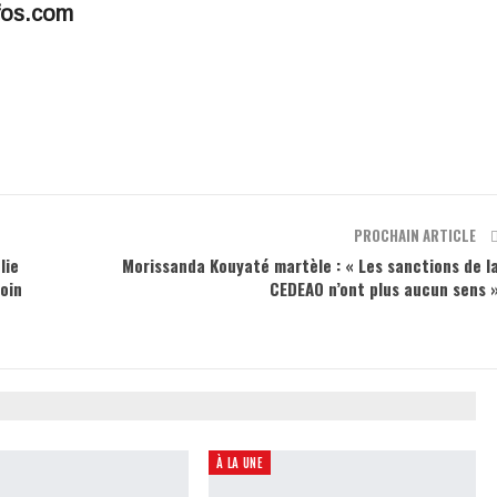
fos.com
PROCHAIN ARTICLE
lie
Morissanda Kouyaté martèle : « Les sanctions de l
loin
CEDEAO n’ont plus aucun sens 
À LA UNE