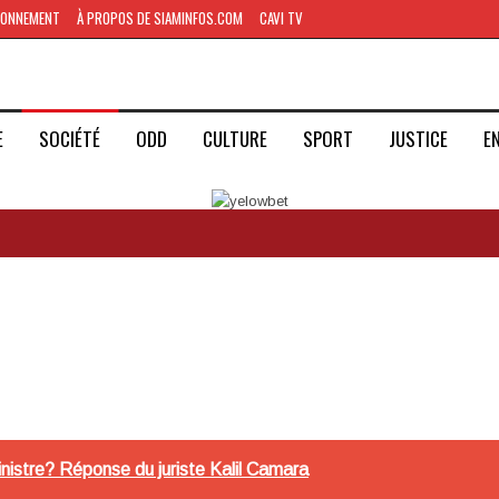
BONNEMENT
À PROPOS DE SIAMINFOS.COM
CAVI TV
E
SOCIÉTÉ
ODD
CULTURE
SPORT
JUSTICE
E
inistre? Réponse du juriste Kalil Camara