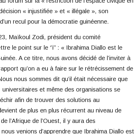
u forum sur la « restriction de l’espace civique en
cision « injustifiée » et « illégale », son
 d’un recul pour la démocratie guinéenne.
023, Maïkoul Zodi, président du comité
e le point sur le ‘’i’’ : « Ibrahima Diallo est le
née. A ce titre, nous avons décidé de l’inviter à
rapport qu’on a eu à faire sur le rétrécissement de
 Nous nous sommes dit qu’il était nécessaire que
s, universitaires et même des organisations se
échir afin de trouver des solutions au
devient de plus en plus récurrent au niveau de
 l’Afrique de l’Ouest, il y aura des
nous venions d’apprendre que Ibrahima Diallo est