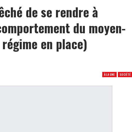
êché de se rendre à
n comportement du moyen-
e régime en place)
À LA UNE
SOCIÉTÉ