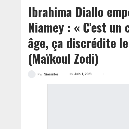
Ibrahima Diallo emp
Niamey : « C’est u
âge, ça discrédite l
(Maïkoul Zodi)
On
Juin 1, 2023
Par
Siaminfos