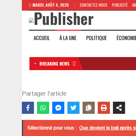
MARDI, AOÛT 4, 2026
CONTACTEZ-NOUS
PUBLICITÉ
A
ACCUEIL
À LA UNE
POLITIQUE
ÉCONOMI
BREAKING NEWS
Partager l'article
Sélectionné pour vous :
Que devient le bail après s