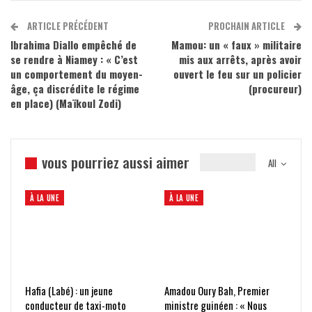
ARTICLE PRÉCÉDENT
PROCHAIN ARTICLE
Ibrahima Diallo empêché de
Mamou: un « faux » militaire
se rendre à Niamey : « C’est
mis aux arrêts, après avoir
un comportement du moyen-
ouvert le feu sur un policier
âge, ça discrédite le régime
(procureur)
en place) (Maïkoul Zodi)
vous pourriez aussi aimer
All
À LA UNE
À LA UNE
Hafia (Labé) : un jeune
Amadou Oury Bah, Premier
conducteur de taxi-moto
ministre guinéen : « Nous