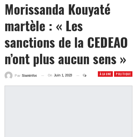
Morissanda Kouyaté
martèle : « Les
sanctions de la CEDEAO
n’ont plus aucun sens »
À LA UNE
POLITIQUE
On
Juin 1, 2023
Par
Siaminfos