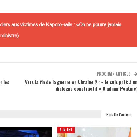
ciers aux victimes de Kaporo-rails : «On ne pourra jamais
ministre)
PROCHAIN ARTICLE
r les
Vers la fin de la guerre en Ukraine ? : « Je suis prêt à u
dialogue constructif »(Vladimir Poutine
Plus De L'auteur
À LA UNE