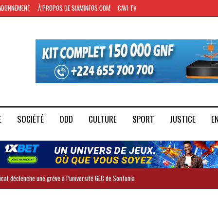
ABONNEMENT
À PROPOS DE SIAMINFOS.COM
CAVI TV
E
SOCIÉTÉ
ODD
CULTURE
SPORT
JUSTICE
E
dicat déclenche une grève à l’université GLC de Sonfonia