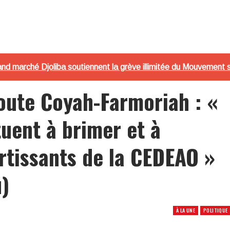
and marché Djoliba soutiennent la grève illimitée du Mouvement 
route Coyah-Farmoriah : «
tuent à brimer et à
rtissants de la CEDEAO »
)
À LA UNE
POLITIQUE