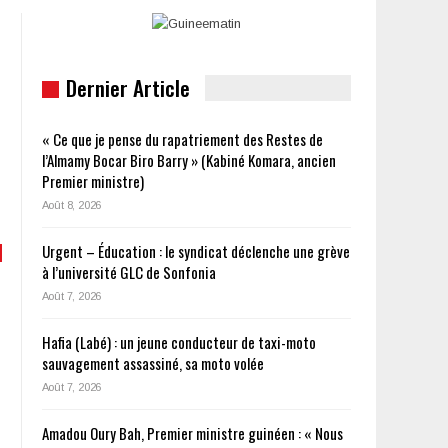
Dernier Article
« Ce que je pense du rapatriement des Restes de
l’Almamy Bocar Biro Barry » (Kabiné Komara, ancien
Premier ministre)
Août 8, 2026
Urgent – Éducation : le syndicat déclenche une grève
à l’université GLC de Sonfonia
Août 7, 2026
Hafia (Labé) : un jeune conducteur de taxi-moto
sauvagement assassiné, sa moto volée
Août 7, 2026
Amadou Oury Bah, Premier ministre guinéen : « Nous