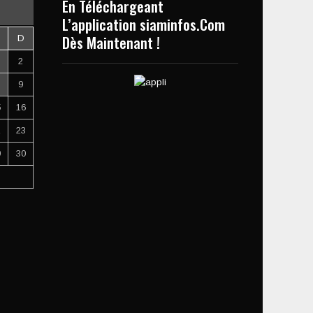
En Téléchargeant
L’application siaminfos.Com
Dès Maintenant !
D
2
9
5
16
2
23
9
30