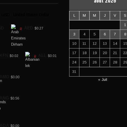
août 2026
USD - United States Dollar
L
M
M
J
V
S
1
SD
AED
$0.27
3
4
5
6
7
8
10
11
12
13
14
1
17
18
19
20
21
2
AFN
ALL
$0.02
$0.01
24
25
26
27
28
2
31
AMD
$0.00
« Juil
ANG
$0.56
AOA
$0.00