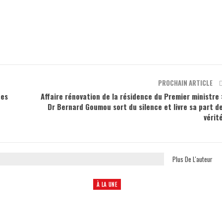
PROCHAIN ARTICLE
des
Affaire rénovation de la résidence du Premier ministre 
Dr Bernard Goumou sort du silence et livre sa part d
vérit
Plus De L'auteur
À LA UNE