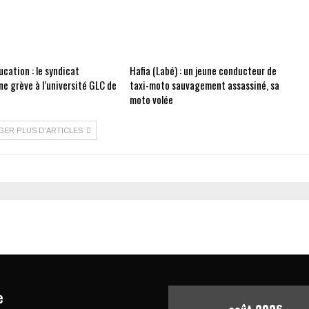
cation : le syndicat
Hafia (Labé) : un jeune conducteur de
e grève à l’université GLC de
taxi-moto sauvagement assassiné, sa
moto volée
GER PLUS D'ARTICLES
e