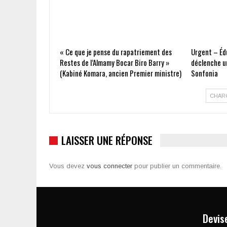
« Ce que je pense du rapatriement des
Urgent – Édu
Restes de l’Almamy Bocar Biro Barry »
déclenche un
(Kabiné Komara, ancien Premier ministre)
Sonfonia
CHAR
LAISSER UNE RÉPONSE
Vous devez
vous connecter
pour publier un commentaire.
Devis