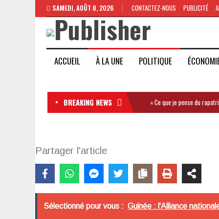
SAMEDI, AOÛT 8, 2026
CONTACTEZ-NOUS
PUBLICITÉ
A
ACCUEIL
À LA UNE
POLITIQUE
ÉCONOMI
BREAKING NEWS
« Ce que je pense du rapatr
Partager l'article
Sélectionné pour vous :
Guinée : l'Alliance nationa