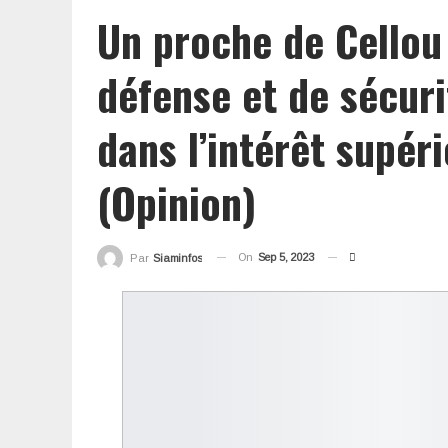
Un proche de Cellou
défense et de sécuri
dans l’intérêt supér
(Opinion)
On
Sep 5, 2023
Par
Siaminfos