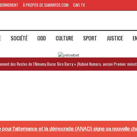
BONNEMENT
À PROPOS DE SIAMINFOS.COM
CAVI TV
E
SOCIÉTÉ
ODD
CULTURE
SPORT
JUSTICE
E
iement des Restes de l’Almamy Bocar Biro Barry » (Kabiné Komara, ancien Premier minist
le pour l'alternance et la démocratie (ANAD) signe sa nouvelle ch