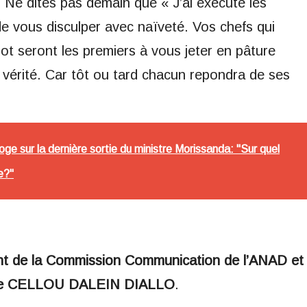
e. Ne dites pas demain que « J’ai exécuté les
de vous disculper avec naïveté. Vos chefs qui
t seront les premiers à vous jeter en pâture
 vérité. Car tôt ou tard chacun repondra de ses
oge sur la dernière sortie du ministre Morissanda: "Sur quel
e?"
 de la Commission Communication de l’ANAD et
n de CELLOU DALEIN DIALLO
.