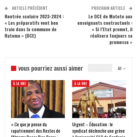
ARTICLE PRÉCÉDENT
PROCHAIN ARTICLE
Rentrée scolaire 2023-2024 :
Le DCE de Matoto aux
« Les préparatifs vont bon
enseignants contractuels :
train dans la commune de
« Si l’Etat promet, il
Ratoma » (DCE)
réalisera toujours sa
promesse »
vous pourriez aussi aimer
All
À LA UNE
À LA UNE
« Ce que je pense du
Urgent – Éducation : le
rapatriement des Restes de
syndicat déclenche une grève
l’Almamy Bocar Biro Barry »
à l’université GLC de Sonfonia