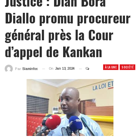
Justice : Dian Bora
Diallo promu procureur
général près la Cour
d’appel de Kankan
À LA UNE
SOCIÉTÉ
On
Jan 13, 2024
Par
Siaminfos