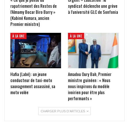
rapatriement des Restes de
syndicat déclenche une grève
l’Almamy Bocar Biro Barry »
à l’université GLC de Sonfonia
(Kabiné Komara, ancien
Premier ministre)
À LA UNE
À LA UNE
Hafia (Labé) : un jeune
Amadou Oury Bah, Premier
conducteur de taxi-moto
ministre guinéen : « Nous
sauvagement assassiné, sa
nous inspirons du modèle
moto volée
ivoirien pour être plus
performants »
CHARGER PLUS D'ARTICLES